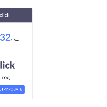
.click
.32
/год
lick
1 год
СТРИРОВАТЬ