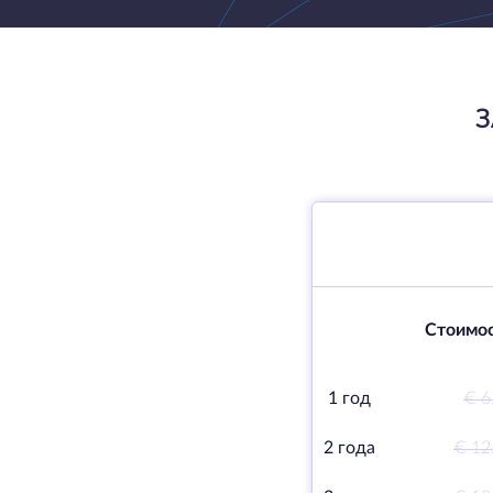
З
Стоимос
1 год
€ 6
2 года
€ 12