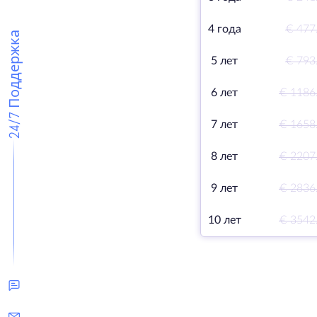
4 года
€ 477
24/7 Поддержка
5 лет
€ 793
6 лет
€ 1186
7 лет
€ 1658
8 лет
€ 2207
9 лет
€ 2836
10 лет
€ 3542