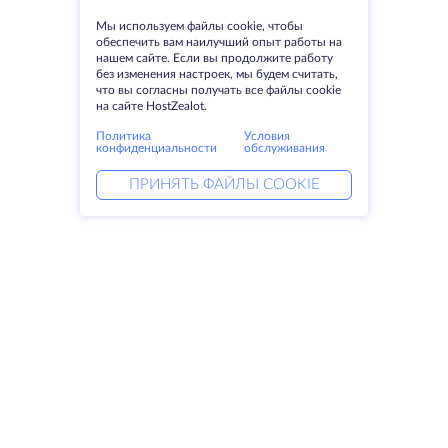
Мы используем файлы cookie, чтобы
обеспечить вам наилучший опыт работы на
нашем сайте. Если вы продолжите работу
без изменения настроек, мы будем считать,
что вы согласны получать все файлы cookie
на сайте HostZealot.
Политика
Условия
конфиденциальности
обслуживания
ПРИНЯТЬ ФАЙЛЫ COOKIE
Услуги
Решения
Выделенные серверы
DevOps услуги
VPS
Linked helper
Колокация
Keitaro VPS
Домены
RDP
Резервное хранилище
SSL-сертификаты