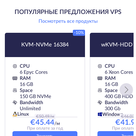
ПОПУЛЯРНЫЕ ПРЕДЛОЖЕНИЯ VPS
Посмотреть все продукты
-10%
KVM-NVMe 16384
wKVM-HDD H
CPU
CPU
6 Epyc Cores
6 Xeon Cores
RAM
RAM
16 GB
16 GB
Space
Space
150 GB NVMe
400 GB HDD
Bandwidth
Bandwidth
Unlimited
300 Gb
Linux
Windows
€
50.49
/м
€
46.03
€
45.44
€
41.9
/м
При оплате за год
При оплате 