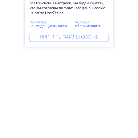
без изменения настроек, мы будем считать,
что вы согласны получать все файлы cookie
на сайте HostZealot.
Политика
Условия
конфиденциальности
обслуживания
ПРИНЯТЬ ФАЙЛЫ COOKIE
Услуги
Решения
Выделенные серверы
DevOps услуги
VPS
Linked helper
Колокация
Keitaro VPS
Домены
RDP
Резервное хранилище
SSL-сертификаты
Компания
Права
О компании
SLA