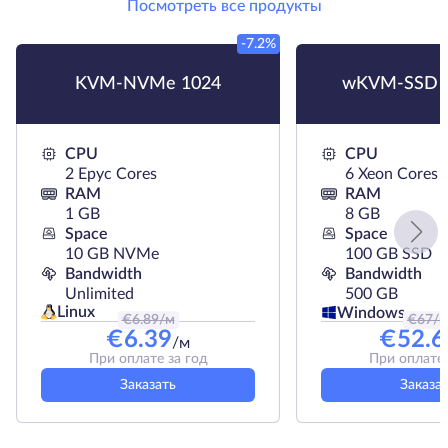
Посмотреть все продукты
-7.2%
KVM-NVMe 1024
wKVM-SSD 
CPU
CPU
2 Epyc Cores
6 Xeon Cores
RAM
RAM
1 GB
8 GB
Space
Space
10 GB NVMe
100 GB SSD
Bandwidth
Bandwidth
Unlimited
500 GB
Linux
Windows
€
6.89
/м
€
67
/
€
6.39
€
52.6
/м
При оплате за год
При оплате 
Заказать
Заказа