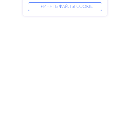
ПРИНЯТЬ ФАЙЛЫ COOKIE
Услуги
Решения
Выделенные серверы
DevOps услуги
VPS
Linked helper
Колокация
Keitaro VPS
Домены
RDP
Резервное хранилище
SSL-сертификаты
Компания
Права
О компании
SLA
Свяжитесь с нами
Политика
Дата центры
конфиденциальности
Looking glass
Положение о
База знаний
конфиденциальности
Партнерская программа
Условия предоставления услуг