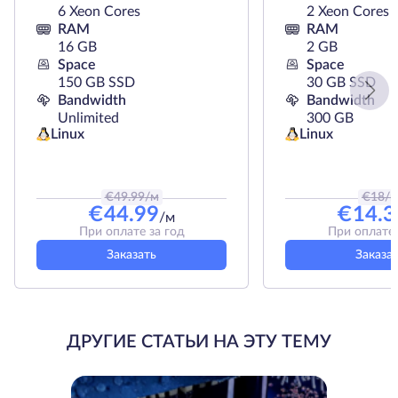
6 Xeon Cores
2 Xeon Cores
RAM
RAM
16 GB
2 GB
Space
Space
150 GB SSD
30 GB SSD
Bandwidth
Bandwidth
Unlimited
300 GB
Linux
Linux
€
49.99
/м
€
18
/
€
44.99
€
14.3
/м
При оплате за год
При оплате 
Заказать
Заказа
ДРУГИЕ СТАТЬИ НА ЭТУ ТЕМУ