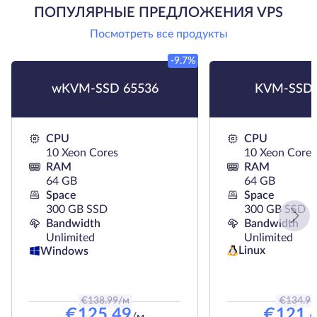
ПОПУЛЯРНЫЕ ПРЕДЛОЖЕНИЯ VPS
Посмотреть все продукты
-9.7%
wKVM-SSD 65536
KVM-SSD 
CPU
CPU
10 Xeon Cores
10 Xeon Cores
RAM
RAM
64 GB
64 GB
Space
Space
300 GB SSD
300 GB SSD
Bandwidth
Bandwidth
Unlimited
Unlimited
Linux
Windows
€
138.99
/м
€
134.99
€
125.49
€
121.