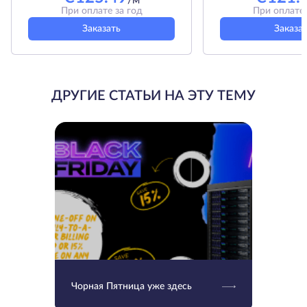
/м
При оплате за год
При оплате 
Заказать
Заказа
ДРУГИЕ СТАТЬИ НА ЭТУ ТЕМУ
Чорная Пятница уже здесь