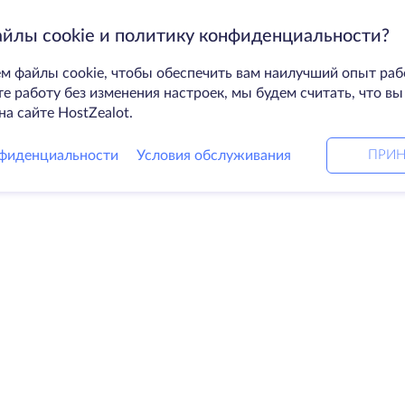
айлы cookie и политику конфиденциальности?
м файлы cookie, чтобы обеспечить вам наилучший опыт раб
 работу без изменения настроек, мы будем считать, что вы
на сайте HostZealot.
фиденциальности
Условия обслуживания
ПРИН
Решения
Ко
ные серверы
DevOps услуги
О к
Linked helper
Свя
я
Keitaro VPS
Дат
RDP
Loo
е хранилище
Баз
ификаты
Пар