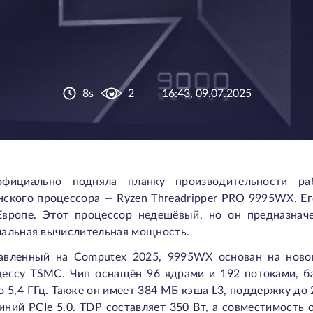
8s
2
16:43, 09.07.2025
ициально подняла планку производительности ра
нского процессора — Ryzen Threadripper PRO 9995WX. Ег
Европе. Этот процессор недешёвый, но он предназнач
мальная вычислительная мощность.
авленный на Computex 2025, 9995WX основан на новой
цессу TSMC. Чип оснащён 96 ядрами и 192 потоками, баз
о 5,4 ГГц. Также он имеет 384 МБ кэша L3, поддержку д
иний PCIe 5.0. TDP составляет 350 Вт, а совместимость