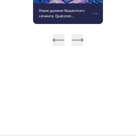
Новое дыхание бюджетного
сегмента: Qualcomm
представила Snapdragon 4 и 6
Gen