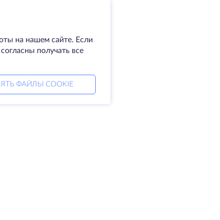
оты на нашем сайте. Если
 согласны получать все
ЯТЬ ФАЙЛЫ COOKIE
мпания
Права
омпании
SLA
житесь с нами
Политика
а центры
конфиденциальности
king glass
Положение о
а знаний
конфиденциальности
тнерская программа
Условия предоставления
услуг