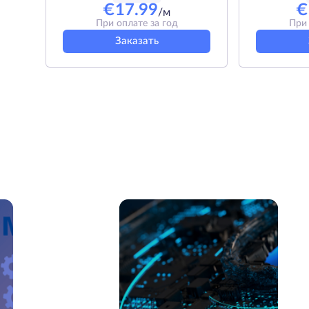
€
17.99
€
/м
При оплате за год
При 
Заказать