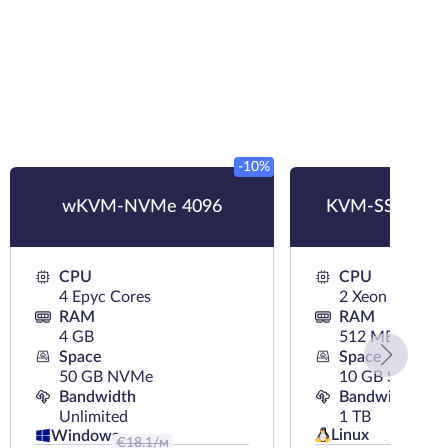
-10%
wKVM-NVMe 4096
KVM-SSD 512 
CPU
CPU
4 Epyc Cores
2 Xeon Cores
RAM
RAM
4 GB
512 MB
Space
Space
50 GB NVMe
10 GB SSD
Bandwidth
Bandwidth
Unlimited
1 TB
Linux
Windows
€
18.1
/м
€
5.33
/