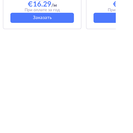
€
16.29
€
4.50
/м
При оплате за год
При оплате з
Заказать
Заказат