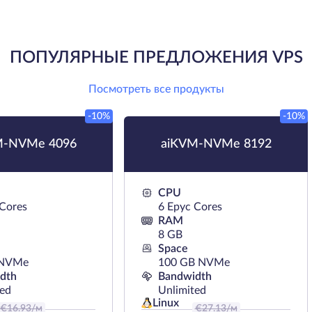
ПОПУЛЯРНЫЕ ПРЕДЛОЖЕНИЯ VPS
Посмотреть все продукты
-10%
-10%
M-NVMe 4096
aiKVM-NVMe 8192
CPU
 Cores
6 Epyc Cores
RAM
8 GB
Space
 NVMe
100 GB NVMe
dth
Bandwidth
ted
Unlimited
Linux
€
16.93
/м
€
27.13
/м