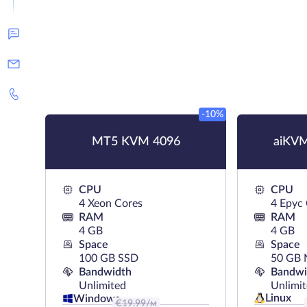
-10%
MT5 KVM 4096
aiKV
CPU
CPU
4 Xeon Cores
4 Epyc
RAM
RAM
4 GB
4 GB
Space
Space
100 GB SSD
50 GB
Bandwidth
Bandwi
Unlimited
Unlimi
Linux
Windows
€
19.99
/м