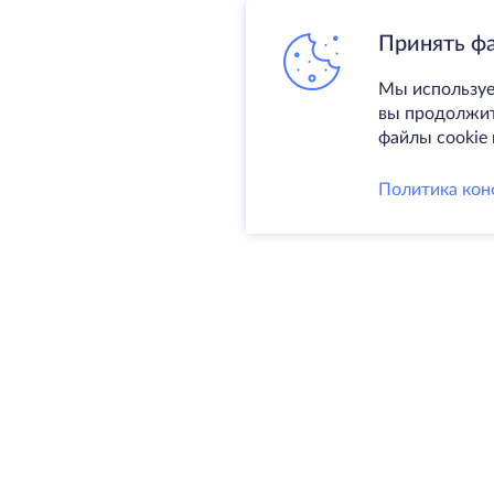
Принять ф
Мы используе
вы продолжите
файлы cookie 
Политика кон
Услуги
Выделен
VPS
Колокаци
@ 2009-2026 HostZealot - аренда
Домены
выделенных серверов и VPS,
Резервно
регистрация доменов.
SSL-серт
HZ Hosting LTD. VAT:
BG203391232