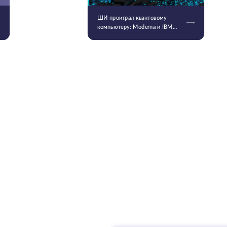
ШИ проиграл квантовому
компьютеру: Moderna и IBM
смоделировали самую
длинную молекулу