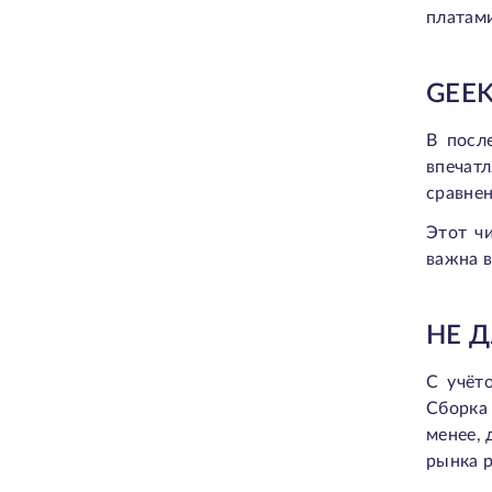
платам
GEE
В посл
впечат
сравне
Этот ч
важна 
НЕ 
С учёт
Сборка 
менее, 
рынка р