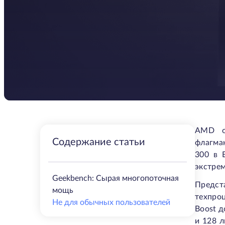
AMD оф
Содержание статьи
флагма
300 в 
экстре
Geekbench: Сырая многопоточная
Предст
мощь
техпро
Не для обычных пользователей
Boost д
и 128 л