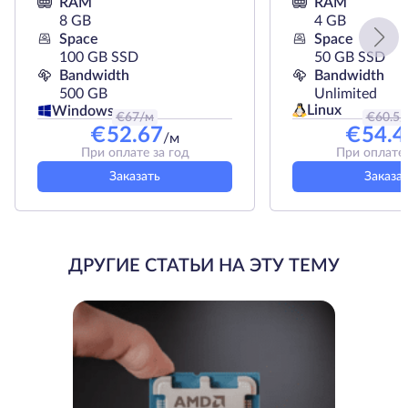
RAM
RAM
8 GB
4 GB
Space
Space
100 GB SSD
50 GB SSD
Bandwidth
Bandwidth
500 GB
Unlimited
Linux
Windows
€
67
/м
€
60.5
/
€
52.67
€
54.4
/м
При оплате за год
При оплате 
Заказать
Заказа
ДРУГИЕ СТАТЬИ НА ЭТУ ТЕМУ