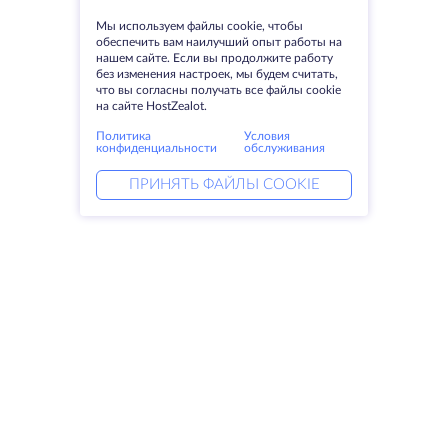
Мы используем файлы cookie, чтобы
обеспечить вам наилучший опыт работы на
нашем сайте. Если вы продолжите работу
без изменения настроек, мы будем считать,
что вы согласны получать все файлы cookie
на сайте HostZealot.
Политика
Условия
конфиденциальности
обслуживания
ПРИНЯТЬ ФАЙЛЫ COOKIE
Услуги
Решения
Выделенные серверы
DevOps услуги
VPS
Linked helper
Колокация
Keitaro VPS
Домены
RDP
Резервное хранилище
SSL-сертификаты