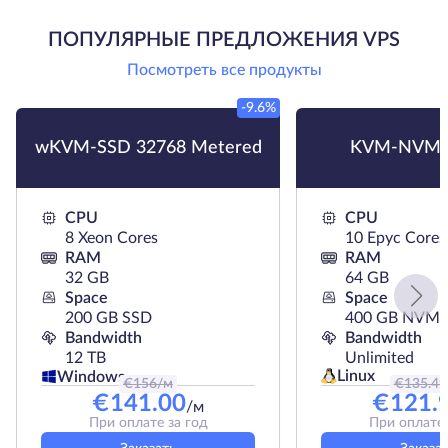
ПОПУЛЯРНЫЕ ПРЕДЛОЖЕНИЯ VPS
Посмотреть все продукты
-9.6%
wKVM-SSD 32768 Metered
KVM-NVMe
CPU
CPU
8 Xeon Cores
10 Epyc Cores
RAM
RAM
32 GB
64 GB
Space
Space
200 GB SSD
400 GB NVMe
Bandwidth
Bandwidth
12 TB
Unlimited
Linux
Windows
€
156
/м
€
135.49
€
141.00
€
121.
/м
При оплате за год
При оплате 