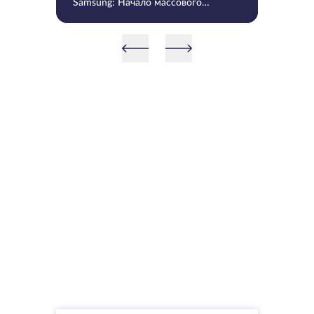
Samsung: Начало массового
производства V9 QLC NAND 9-
го поколения