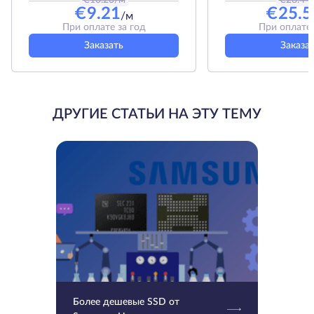
€
10.23
/м
€
28.44
€
9.21
€
25.5
/м
При оплате за год
При оплате 
Заказать
Заказа
ДРУГИЕ СТАТЬИ НА ЭТУ ТЕМУ
Более дешевые SSD от