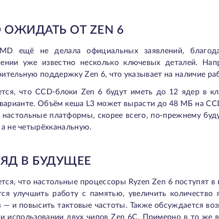
 ОЖИДАТЬ ОТ ZEN 6
MD ещё не делала официальных заявлений, благод
чении уже известно несколько ключевых деталей. Нап
ительную поддержку Zen 6, что указывает на наличие ра
тся, что CCD-блоки Zen 6 будут иметь до 12 ядер в к
 варианте. Объём кеша L3 может вырасти до 48 МБ на CC
, настольные платформы, скорее всего, по-прежнему бу
 а не четырёхканальную.
ЛЯД В БУДУЩЕЕ
ся, что настольные процессоры Ryzen Zen 6 поступят в
тся улучшить работу с памятью, увеличить количество
в — и повысить тактовые частоты. Также обсуждается во
и использовании двух чипов Zen 6C. Примерно в то же в