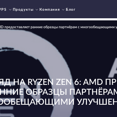
VPS
Продукты
Компания
Блог
 AMD предоставляет ранние образцы партнёрам с многообещающими
ЯД НА RYZEN ZEN 6: AMD П
ННИЕ ОБРАЗЦЫ ПАРТНЁРА
ООБЕЩАЮЩИМИ УЛУЧШЕ