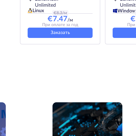
Unlimited
Unlimi
Linux
Window
€
8.3
/м
€
7.47
€
/м
При оплате за год
При 
Заказать