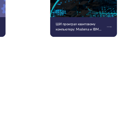
ШИ проиграл квантовому
компьютеру: Moderna и IBM
смоделировали самую
длинную молекулу