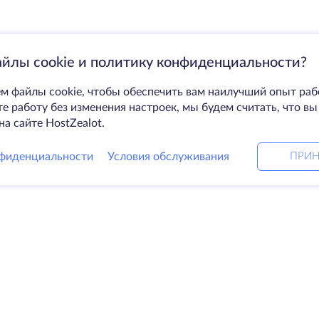
айлы cookie и политику конфиденциальности?
м файлы cookie, чтобы обеспечить вам наилучший опыт раб
 работу без изменения настроек, мы будем считать, что вы
на сайте HostZealot.
фиденциальности
Условия обслуживания
ПРИН
Решения
Ко
ные серверы
DevOps услуги
О к
Linked helper
Свя
я
Keitaro VPS
Дат
RDP
Loo
е хранилище
Баз