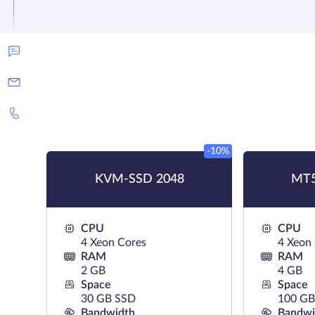
-10%
KVM-SSD 2048
MT5
CPU
CPU
4 Xeon Cores
4 Xeon
RAM
RAM
2 GB
4 GB
Space
Space
30 GB SSD
100 GB
Bandwidth
Bandwi