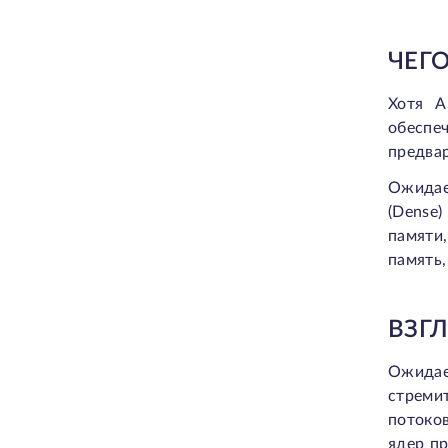
ЧЕГО
Хотя A
обеспе
предвар
Ожидае
(Dense)
памяти
память,
ВЗГ
Ожидает
стреми
потоко
ядер пр