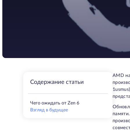
AMD на
Содержание статьи
произв
1usmus)
предста
Чего ожидать от Zen 6
Обновл
Взгляд в будущее
памяти
произв
совмес