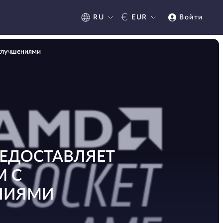
€
RU
EUR
Войти
 улучшениями
РЕДОСТАВЛЯЕТ
М С
НИЯМИ