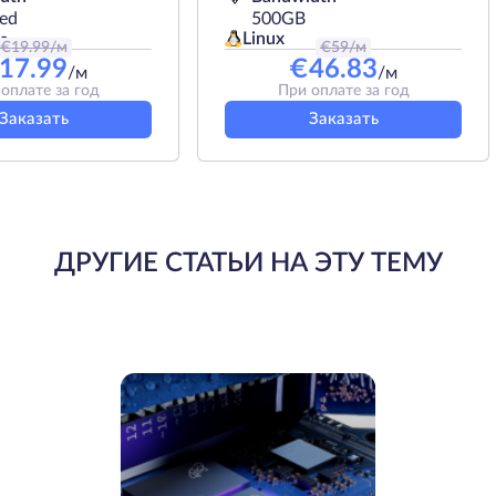
ted
500GB
Linux
s
€
19.99
/м
€
59
/м
17.99
€
46.83
/м
/м
оплате за год
При оплате за год
Заказать
Заказать
ДРУГИЕ СТАТЬИ НА ЭТУ ТЕМУ