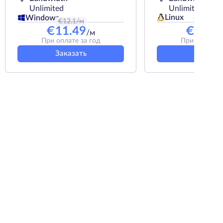
Unlimited
Unlimited
Linux
Windows
€
12.1
/м
€
25.85
/
€
11.49
€
23.2
/м
При оплате за год
При оплате з
Заказать
Заказат