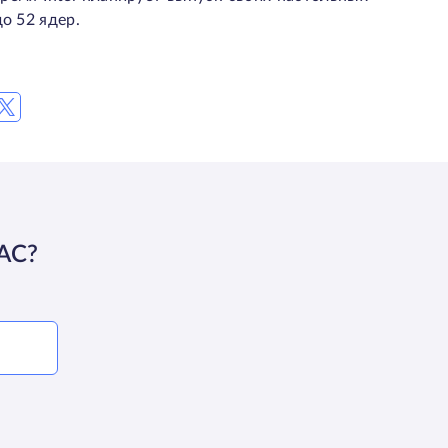
о 52 ядер.
АС?