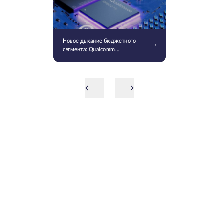
Новое дыхание бюджетного
сегмента: Qualcomm
представила Snapdragon 4 и 6
Gen