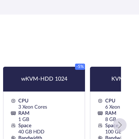
-5%
wKVM-HDD 1024
KVM-SSD 
CPU
CPU
3 Xeon Cores
6 Xeon Cores
RAM
RAM
1 GB
8 GB
Space
Space
40 GB HDD
100 GB SSD
Bandwidth
Bandwidth