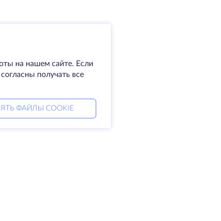
оты на нашем сайте. Если
 согласны получать все
ЯТЬ ФАЙЛЫ COOKIE
мпания
Права
омпании
SLA
житесь с нами
Политика
а центры
конфиденциальности
king glass
Положение о
а знаний
конфиденциальности