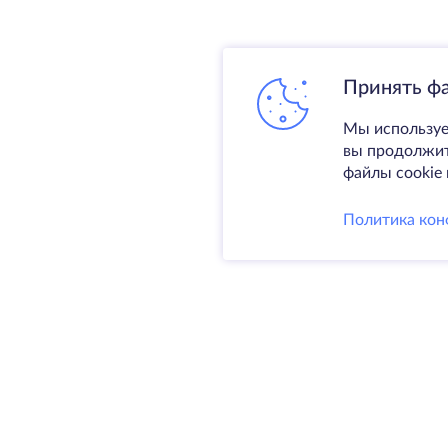
Принять ф
Мы используе
вы продолжите
файлы cookie 
Политика кон
Услуги
Выделен
VPS
Колокаци
@ 2009-2026 HostZealot - аренда
Домены
выделенных серверов и VPS,
Резервно
регистрация доменов.