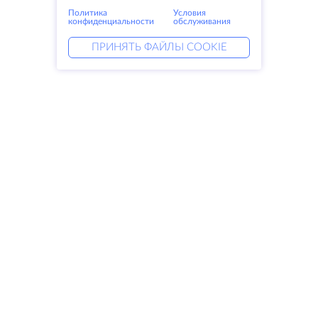
Политика
Условия
конфиденциальности
обслуживания
ПРИНЯТЬ ФАЙЛЫ COOKIE
Услуги
Решения
Выделенные серверы
DevOps услуги
VPS
Linked helper
Колокация
Keitaro VPS
Домены
RDP
Резервное хранилище
SSL-сертификаты
Компания
Права
О компании
SLA
Свяжитесь с нами
Политика
Дата центры
конфиденциальности
Looking glass
Положение о
База знаний
конфиденциальности