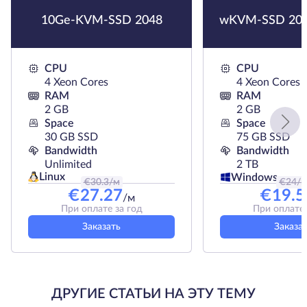
10Ge-KVM-SSD 2048
wKVM-SSD 204
CPU
CPU
4 Xeon Cores
4 Xeon Cores
RAM
RAM
2 GB
2 GB
Space
Space
30 GB SSD
75 GB SSD
Bandwidth
Bandwidth
Unlimited
2 TB
Linux
Windows
€
30.3
/м
€
24
/
€
27.27
€
19.5
/м
При оплате за год
При оплате 
Заказать
Заказа
ДРУГИЕ СТАТЬИ НА ЭТУ ТЕМУ