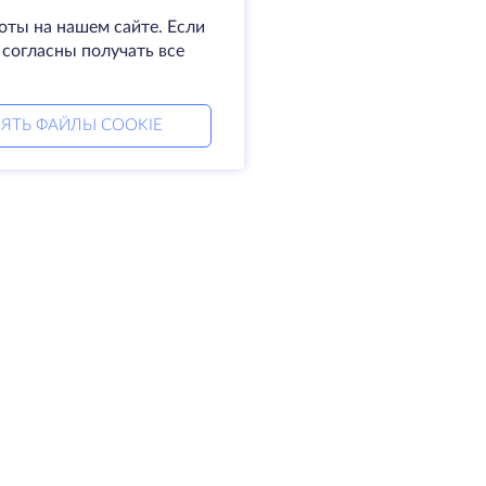
оты на нашем сайте. Если
 согласны получать все
ЯТЬ ФАЙЛЫ COOKIE
мпания
Права
омпании
SLA
житесь с нами
Политика
а центры
конфиденциальности
king glass
Положение о
а знаний
конфиденциальности
тнерская программа
Условия предоставления
услуг