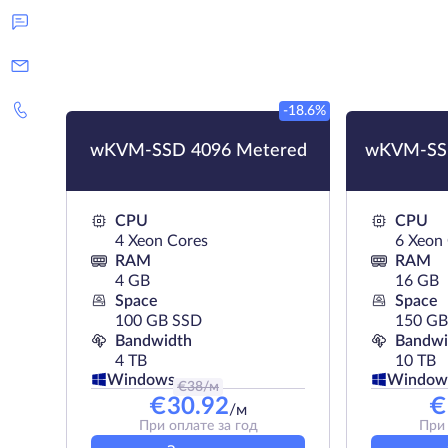
-18.6%
wKVM-SSD 4096 Metered
wKVM-SSD
CPU
CPU
4 Xeon Cores
6 Xeon
RAM
RAM
4 GB
16 GB
Space
Space
100 GB SSD
150 GB
Bandwidth
Bandwi
4 TB
10 TB
Windows
Window
€
38
/м
€
30.92
€
/м
При оплате за год
При 