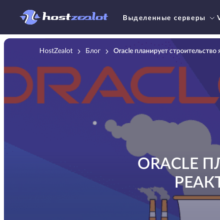
Выделенные серверы
HostZealot
Блог
Oracle планирует строительство
ORACLE П
РЕАК