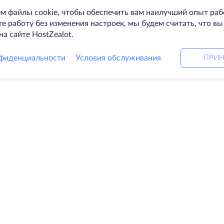
м файлы cookie, чтобы обеспечить вам наилучший опыт раб
 работу без изменения настроек, мы будем считать, что вы
на сайте HostZealot.
фиденциальности
Условия обслуживания
ПРИН
Решения
Ко
ные серверы
DevOps услуги
О к
Linked helper
Свя
я
Keitaro VPS
Дат
RDP
Loo
е хранилище
Баз
ификаты
Пар