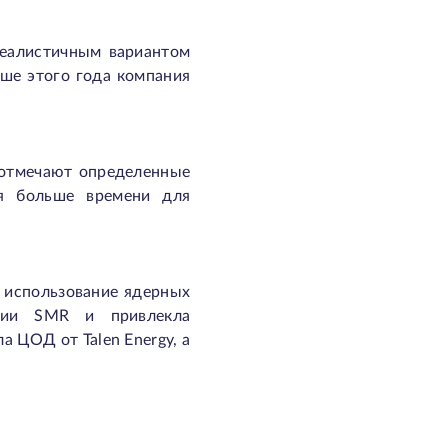
реалистичным вариантом
ьше этого года компания
 отмечают определенные
ся больше времени для
 использование ядерных
огии SMR и привлекла
 ЦОД от Talen Energy, а