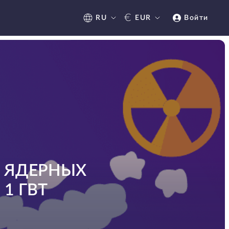
€
RU
EUR
Войти
О ЯДЕРНЫХ
1 ГВТ