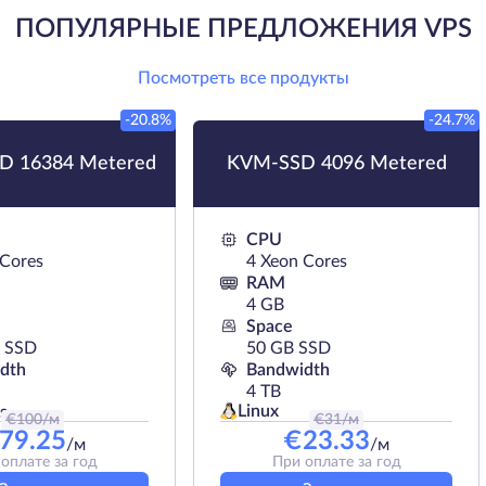
ПОПУЛЯРНЫЕ ПРЕДЛОЖЕНИЯ VPS
Посмотреть все продукты
-20.8%
-24.7%
 16384 Metered
KVM-SSD 4096 Metered
CPU
 Cores
4 Xeon Cores
RAM
4 GB
Space
 SSD
50 GB SSD
dth
Bandwidth
4 TB
Linux
s
€
100
/м
€
31
/м
79.25
€
23.33
/м
/м
оплате за год
При оплате за год