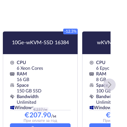
-12.3%
10Ge-wKVM-SSD 16384
wKVM-NVMe
CPU
CPU
6 Xeon Cores
6 Epyc Cores
RAM
RAM
16 GB
8 GB
Space
Space
150 GB SSD
100 GB NVMe
Bandwidth
Bandwidth
Unlimited
Unlimited
Windows
Windows
€
237
/м
€
28.99
/
€
207.90
€
26.0
/м
При оплате за год
При оплате з