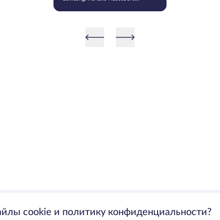
производства V9 QLC NAND 9-
го поколения
айлы cookie и политику конфиденциальности?