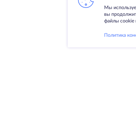
Мы используе
вы продолжите
файлы cookie 
Политика кон
Услуги
Выделен
VPS
Колокаци
@ 2009-2026 HostZealot - аренда
Домены
выделенных серверов и VPS,
Резервно
регистрация доменов.
SSL-серт
HZ Hosting LTD. VAT:
BG203391232