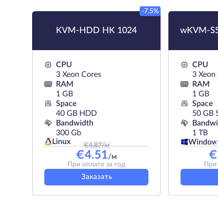
-7.5%
KVM-HDD HK 1024
wKVM-SS
CPU
CPU
3 Xeon Cores
3 Xeon
RAM
RAM
1 GB
1 GB
Space
Space
40 GB HDD
50 GB 
Bandwidth
Bandwi
300 Gb
1 TB
Linux
Window
€
4.87
/м
€
4.51
€
/м
При оплате за год
При 
Заказать