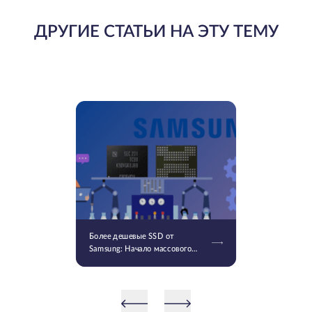
ДРУГИЕ СТАТЬИ НА ЭТУ ТЕМУ
Более дешевые SSD от
Samsung: Начало массового
производства V9 QLC NAND 9-
го поколения