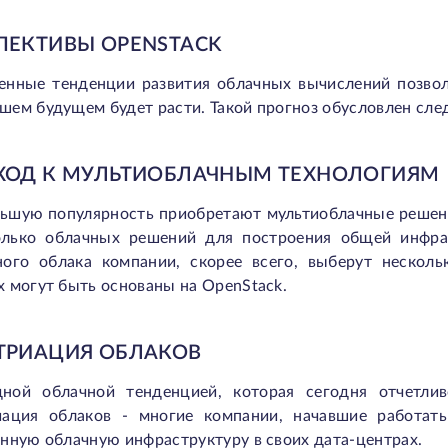
ПЕКТИВЫ OPENSTACK
енные тенденции развития облачных вычислений позвол
шем будущем будет расти. Такой прогноз обусловлен сл
ХОД К МУЛЬТИОБЛАЧНЫМ ТЕХНОЛОГИЯМ
льшую популярность приобретают мультиоблачные решения
олько облачных решений для построения общей инфра
ного облака компании, скорее всего, выберут нескол
 могут быть основаны на OpenStack.
ТРИАЦИЯ ОБЛАКОВ
ной облачной тенденцией, которая сегодня отчетлив
иация облаков - многие компании, начавшие работать
нную облачную инфраструктуру в своих дата-центрах.