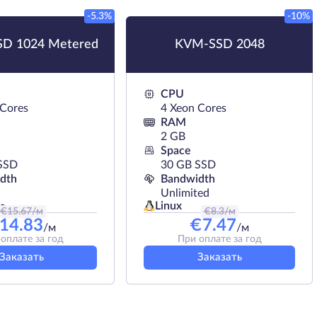
-5.3%
-10%
D 1024 Metered
KVM-SSD 2048
CPU
 Cores
4 Xeon Cores
RAM
2 GB
Space
SSD
30 GB SSD
dth
Bandwidth
Unlimited
Linux
s
€
15.67
/м
€
8.3
/м
14.83
€
7.47
/м
/м
оплате за год
При оплате за год
Заказать
Заказать