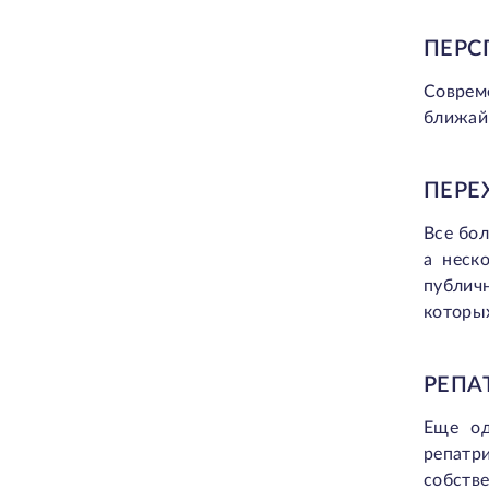
ПЕРС
Соврем
ближай
ПЕРЕ
Все бо
а неск
публич
которых
РЕПА
Еще од
репатр
собстве