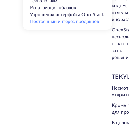
технологиям
кодом,
Репатриация облаков
отдель
Упрощения интерфейса OpenStack
инфрас
Постоянный интерес продавцов
OpenSt
несколь
стало 
затрат
решени
ТЕКУ
Несмот
открыт
Кроме 
для про
В целом