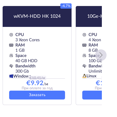
-4.7%
wKVM-HDD HK 1024
10Ge-KVM-S
CPU
CPU
3 Xeon Cores
4 Xeon Cores
RAM
RAM
1 GB
8 GB
Space
Space
40 GB HDD
100 GB SSD
Bandwidth
Bandwidth
300 Gb
Unlimited
Linux
Windows
€
10.41
/м
€
115.5
/
€
9.92
€
103.9
/м
При оплате за год
При оплате з
Заказать
Заказат