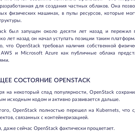
 разработанная для создания частных облаков. Она позв
ных физических машинах, в пулы ресурсов, которые мо
труктуры.
ack был запущен около десяти лет назад и пережил 
ко лет назад он начал уступать позиции таким платформ
то, что OpenStack требовал наличия собственной физич
. AWS и Microsoft Azure как публичные облака предс
ями.
ЩЕЕ СОСТОЯНИЕ OPENSTACK
ря на некоторый спад популярности, OpenStack сохран
ым исходным кодом и активно развивается дальше.
того, OpenStack полностью перешел на Kubernets, что
ектов, связанных с контейнеризацией.
, даже сейчас OpenStack фактически процветает.