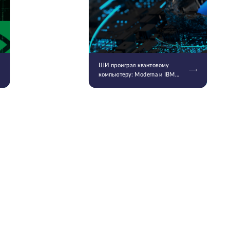
ШИ проиграл квантовому
компьютеру: Moderna и IBM
смоделировали самую
длинную молекулу