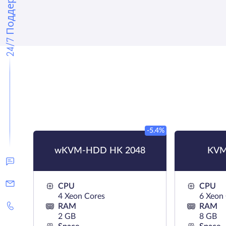
24/7 Поддержка
-5.4%
wKVM-HDD HK 2048
KVM
CPU
CPU
4 Xeon Cores
6 Xeon
RAM
RAM
2 GB
8 GB