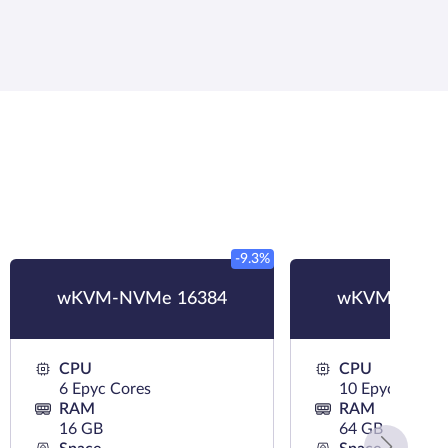
-9.3%
wKVM-NVMe 16384
wKVM-NVMe
CPU
CPU
6 Epyc Cores
10 Epyc Cores
RAM
RAM
16 GB
64 GB