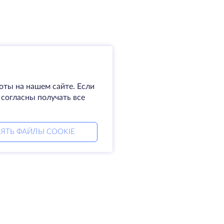
оты на нашем сайте. Если
 согласны получать все
ЯТЬ ФАЙЛЫ COOKIE
мпания
Права
омпании
SLA
житесь с нами
Политика