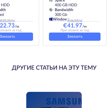
Space
B HDD
400 GB HDD
dth
Bandwidth
ted
300 Gb
Windows
€
25.25
/м
€
46.03
/м
22.73
€
41.97
/м
/м
оплате за год
При оплате за год
Заказать
Заказать
ДРУГИЕ СТАТЬИ НА ЭТУ ТЕМУ