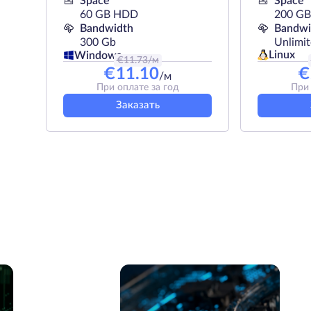
Space
Space
60 GB HDD
200 G
Bandwidth
Bandwi
300 Gb
Unlimi
Linux
Windows
€
11.73
/м
€
11.10
€
/м
При оплате за год
При 
Заказать