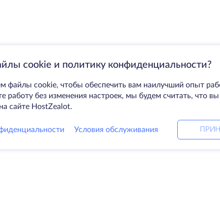
айлы cookie и политику конфиденциальности?
м файлы cookie, чтобы обеспечить вам наилучший опыт раб
 работу без изменения настроек, мы будем считать, что вы
на сайте HostZealot.
фиденциальности
Условия обслуживания
ПРИН
Решения
Ко
ные серверы
DevOps услуги
О к
Linked helper
Свя