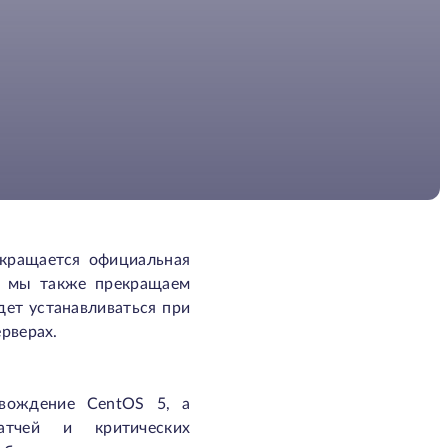
екращается официальная
м мы также прекращаем
дет устанавливаться при
ерверах.
вождение CentOS 5, а
атчей и критических