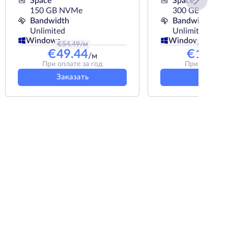
Space
Space
150 GB NVMe
300 GB NVMe
Bandwidth
Bandwidth
Unlimited
Unlimited
Windows
Windows
€
54.49
/м
€
139.49
€
49.44
€
125.9
/м
При оплате за год
При оплате з
Заказать
Заказат