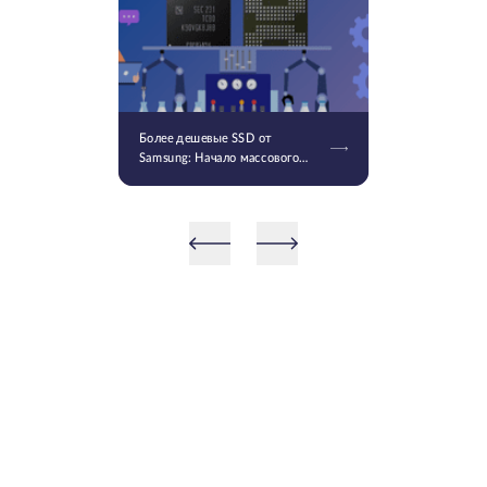
Более дешевые SSD от
Samsung: Начало массового
производства V9 QLC NAND 9-
го поколения