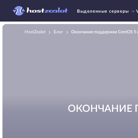
Выделенные серверы
HostZealot
Блог
Окончание поддержки CentOS 5 с 
ОКОНЧАНИЕ П