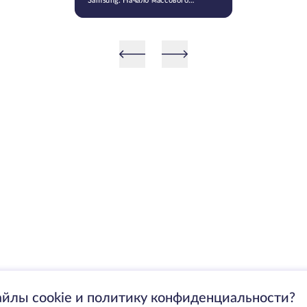
Samsung: Начало массового
производства V9 QLC NAND 9-
го поколения
айлы cookie и политику конфиденциальности?