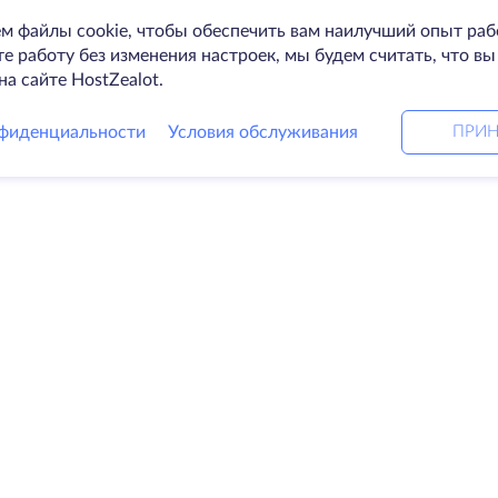
м файлы cookie, чтобы обеспечить вам наилучший опыт раб
 работу без изменения настроек, мы будем считать, что вы
на сайте HostZealot.
фиденциальности
Условия обслуживания
ПРИН
Решения
Ко
ные серверы
DevOps услуги
О к
Linked helper
Свя
я
Keitaro VPS
Дат
RDP
Loo
е хранилище
Баз
ификаты
Пар