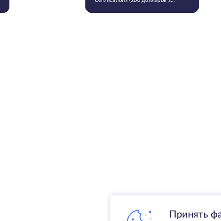
Certifications (200 долларов за
штуку) стала общедоступной
для улучшения карьерных
перспектив разработчиков
Принять ф