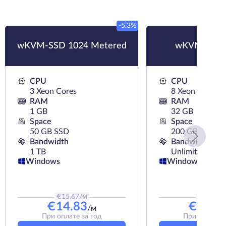
-5.3%
wKVM-SSD 1024 Metered
wKVM-SSD 
CPU
CPU
3 Xeon Cores
8 Xeon Cores
RAM
RAM
1 GB
32 GB
Space
Space
50 GB SSD
200 GB SSD
Bandwidth
Bandwidth
1 TB
Unlimited
Windows
Windows
€
15.67
/м
€
73.99
/
€
14.83
€
66.9
/м
При оплате за год
При оплате з