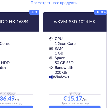
Посмотреть все продукты
-10%
-10.8%
DD HK 16384
wKVM-SSD 1024 HK
CPU
 Cores
1 Xeon Core
RAM
1 GB
Space
B HDD
50 GB SSD
dth
Bandwidth
300 GB
Windows
€
40.55
/м
€
17
/м
36.49
€
15.17
/м
/м
оплате за год
При оплате за год