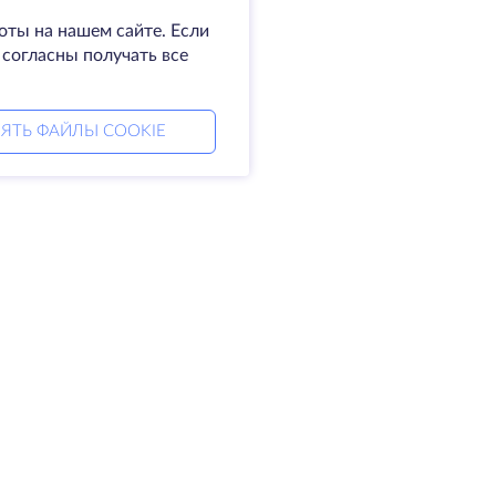
оты на нашем сайте. Если
 согласны получать все
ЯТЬ ФАЙЛЫ COOKIE
мпания
Права
омпании
SLA
житесь с нами
Политика
а центры
конфиденциальности
king glass
Положение о
а знаний
конфиденциальности
тнерская программа
Условия предоставления
услуг