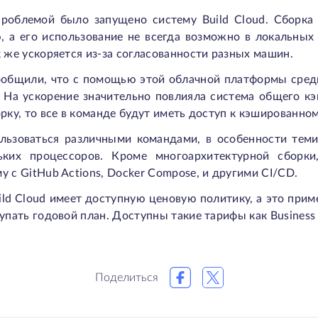
роблемой было запущено систему Build Cloud. Сборка 
 а его использование не всегда возможно в локальных 
к же ускоряется из-за согласованности разных машин.
сообщили, что с помощью этой облачной платформы сред
. На ускорение значительно повлияла система общего кэ
рку, то все в команде будут иметь доступ к кэшированном
ользоваться различными командами, в особенности тем
ьких процессоров. Кроме многоархитектурной сборк
у с GitHub Actions, Docker Compose, и другими CI/CD.
ld Cloud имеет доступную ценовую политику, а это приме
упать годовой план. Доступны такие тарифы как Business 
Поделиться