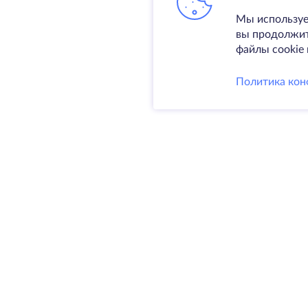
Мы используе
вы продолжите
файлы cookie 
Политика кон
Услуги
Выделен
VPS
Колокаци
@ 2009-2026 HostZealot - аренда
Домены
выделенных серверов и VPS,
Резервно
регистрация доменов.
SSL-серт
HZ Hosting LTD. VAT:
BG203391232