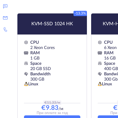
-13.3%
KVM-SSD 1024 HK
KVM-H
CPU
CPU
2 Xeon Cores
6 Xeon
RAM
RAM
1 GB
16 GB
Space
Space
20 GB SSD
400 G
Bandwidth
Bandwi
300 GB
300 Gb
Linux
Linux
€
11.33
/м
€
9.83
€
/м
При оплате за год
При 