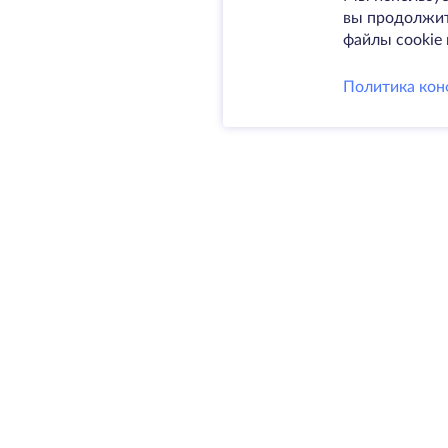
вы продолжите
файлы cookie 
Политика кон
Услуги
Выделен
VPS
Колокаци
@ 2009-2026 HostZealot - аренда
Домены
выделенных серверов и VPS,
Резервно
регистрация доменов.
SSL-серт
HZ Hosting LTD. VAT:
BG203391232
4.9
КАРТА САЙТА
300+
ОТЗЫВЫ