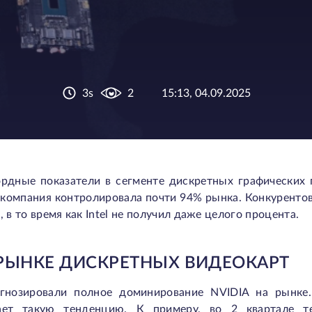
3s
2
15:13, 04.09.2025
ордные показатели в сегменте дискретных графических 
 компания контролировала почти 94% рынка. Конкурентов 
 в то время как Intel не получил даже целого процента.
 РЫНКЕ ДИСКРЕТНЫХ ВИДЕОКАРТ
огнозировали полное доминирование NVIDIA на рынке
ает такую тенденцию. К примеру, во 2 квартале те