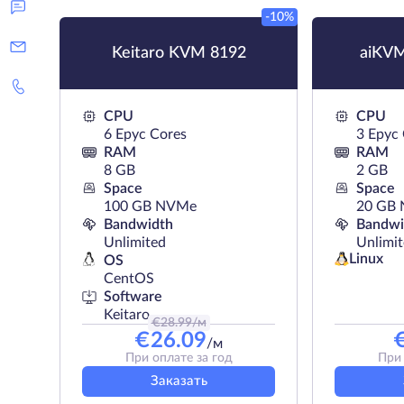
-10%
Keitaro KVM 8192
aiKV
CPU
CPU
6 Epyc Cores
3 Epyc
RAM
RAM
8 GB
2 GB
Space
Space
100 GB NVMe
20 GB
Bandwidth
Bandwi
Unlimited
Unlimi
Linux
OS
CentOS
Software
Keitaro
€
28.99
/м
€
26.09
/м
При оплате за год
При 
Заказать