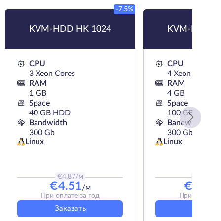
-7.5%
KVM-HDD HK 1024
KVM-HDD H
CPU
CPU
3 Xeon Cores
4 Xeon Cores
RAM
RAM
1 GB
4 GB
Space
Space
40 GB HDD
100 GB HDD
Bandwidth
Bandwidth
300 Gb
300 Gb
Linux
Linux
€
4.87
/м
€
12.17
/
€
4.51
€
10.9
/м
При оплате за год
При оплате з
Заказать
Заказат