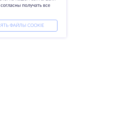
 согласны получать все
ЯТЬ ФАЙЛЫ COOKIE
мпания
Права
омпании
SLA
житесь с нами
Политика
а центры
конфиденциальности
king glass
Положение о
а знаний
конфиденциальности
тнерская программа
Условия предоставления
услуг