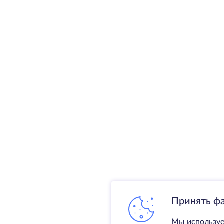
для улучшения карьерных
перспектив разработчиков
Принять ф
Мы используе