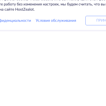
 работу без изменения настроек, мы будем считать, что вы
на сайте HostZealot.
фиденциальности
Условия обслуживания
ПРИН
Решения
Ко
ные серверы
DevOps услуги
О к
Linked helper
Свя
я
Keitaro VPS
Дат
RDP
Loo
е хранилище
Баз
ификаты
Пар