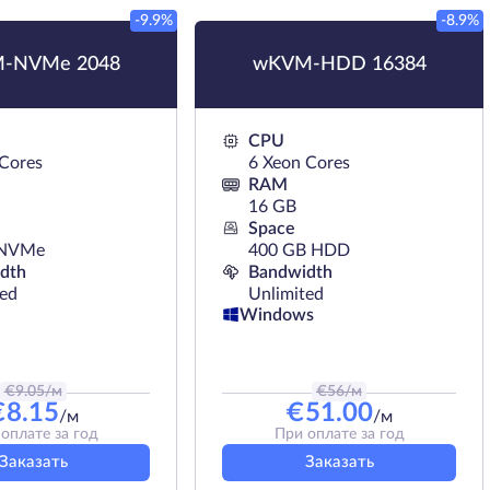
-9.9%
-8.9%
M-NVMe 2048
wKVM-HDD 16384
CPU
 Cores
6 Xeon Cores
RAM
16 GB
Space
 NVMe
400 GB HDD
dth
Bandwidth
ted
Unlimited
Windows
€
9.05
/м
€
56
/м
€
8.15
€
51.00
/м
/м
оплате за год
При оплате за год
Заказать
Заказать