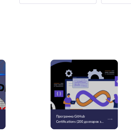
Программа GitHub
Certifications (200 долларов за
штуку) стала общедоступной