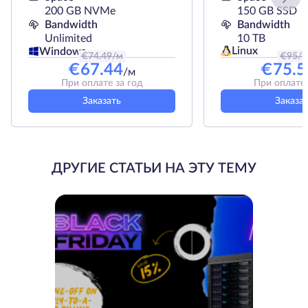
200 GB NVMe
150 GB SSD
Bandwidth
Bandwidth
Unlimited
10 TB
Linux
Windows
€
74.49
/м
€
95
/
€
67.44
€
75.5
/м
При оплате за год
При оплате 
Заказать
Заказа
ДРУГИЕ СТАТЬИ НА ЭТУ ТЕМУ