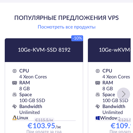
ПОПУЛЯРНЫЕ ПРЕДЛОЖЕНИЯ VPS
Посмотреть все продукты
-10%
10Ge-KVM-SSD 8192
10Ge-wKVM-
CPU
CPU
4 Xeon Cores
4 Xeon Cores
RAM
RAM
8 GB
8 GB
Space
Space
100 GB SSD
100 GB SSD
Bandwidth
Bandwidth
Unlimited
Unlimited
Linux
Windows
€
115.5
/м
€
121.5
€
103.95
€
109.
/м
При оплате за год
При оплате 