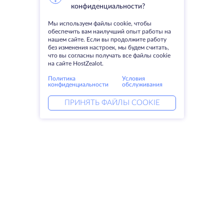
конфиденциальности?
Мы используем файлы cookie, чтобы
обеспечить вам наилучший опыт работы на
нашем сайте. Если вы продолжите работу
без изменения настроек, мы будем считать,
что вы согласны получать все файлы cookie
на сайте HostZealot.
Политика
Условия
конфиденциальности
обслуживания
ПРИНЯТЬ ФАЙЛЫ COOKIE
Услуги
Решения
Выделенные серверы
DevOps услуги
VPS
Linked helper
Колокация
Keitaro VPS
Домены
RDP
Резервное хранилище