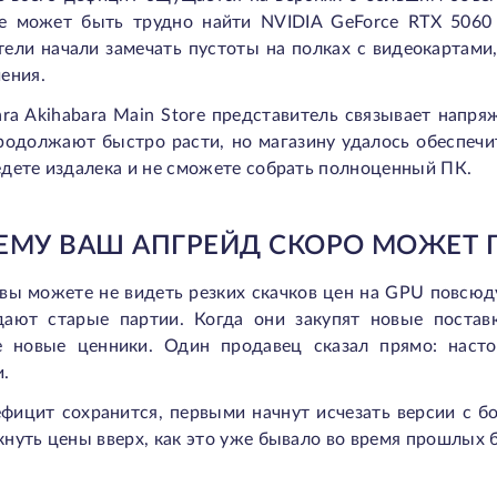
е может быть трудно найти NVIDIA GeForce RTX 5060
ели начали замечать пустоты на полках с видеокартами
ения.
ra Akihabara Main Store представитель связывает напря
родолжают быстро расти, но магазину удалось обеспечит
дете издалека и не сможете собрать полноценный ПК.
ЕМУ ВАШ АПГРЕЙД СКОРО МОЖЕТ
 вы можете не видеть резких скачков цен на GPU повсюд
дают старые партии. Когда они закупят новые поставк
е новые ценники. Один продавец сказал прямо: наст
.
ефицит сохранится, первыми начнут исчезать версии с
нуть цены вверх, как это уже бывало во время прошлых 