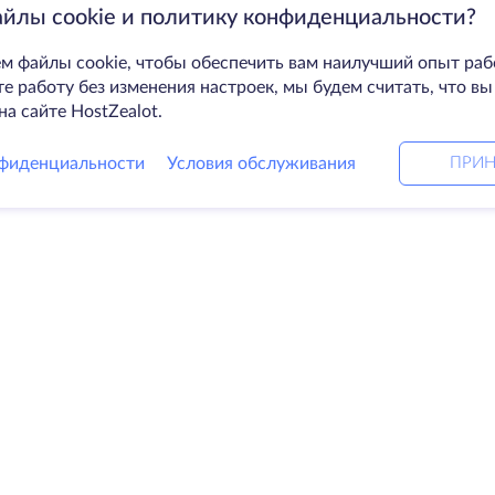
айлы cookie и политику конфиденциальности?
м файлы cookie, чтобы обеспечить вам наилучший опыт раб
 работу без изменения настроек, мы будем считать, что вы
на сайте HostZealot.
фиденциальности
Условия обслуживания
ПРИН
Решения
Ко
ные серверы
DevOps услуги
О к
Linked helper
Свя
я
Keitaro VPS
Дат
RDP
Loo
е хранилище
Баз
ификаты
Пар