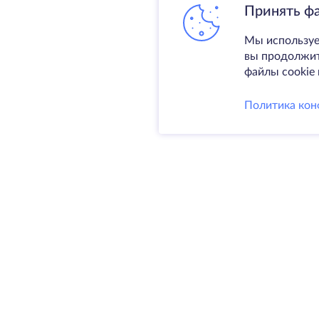
Принять ф
Мы используе
вы продолжите
файлы cookie 
Политика кон
Услуги
Выделен
VPS
Колокаци
@ 2009-2026 HostZealot - аренда
Домены
выделенных серверов и VPS,
Резервно
регистрация доменов.
SSL-серт
HZ Hosting LTD. VAT:
BG203391232