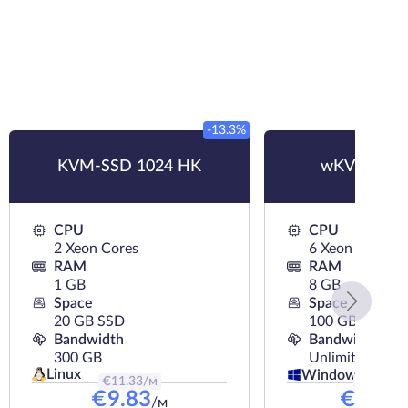
-13.3%
KVM-SSD 1024 HK
wKVM-SSD
CPU
CPU
2 Xeon Cores
6 Xeon Cores
RAM
RAM
1 GB
8 GB
Space
Space
20 GB SSD
100 GB SSD
Bandwidth
Bandwidth
300 GB
Unlimited
Linux
Windows
€
11.33
/м
€
28.44
/
€
9.83
€
25.5
/м