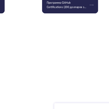
Программа GitHub
Certifications (200 долларов за
штуку) стала общедоступной
для улучшения карьерных
перспектив разработчиков