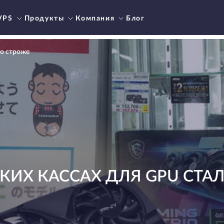
VPS
Продукты
Компания
Блог
ло строже
КИХ КАССАХ ДЛЯ GPU СТА