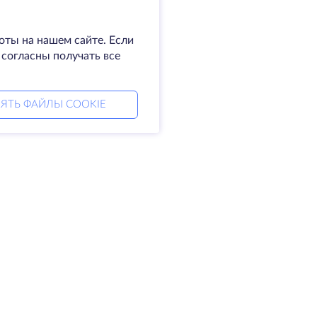
оты на нашем сайте. Если
 согласны получать все
ЯТЬ ФАЙЛЫ COOKIE
мпания
Права
омпании
SLA
житесь с нами
Политика
а центры
конфиденциальности
king glass
Положение о
а знаний
конфиденциальности
тнерская программа
Условия предоставления
услуг