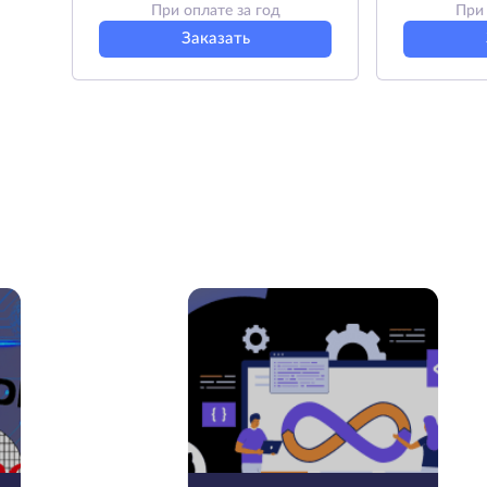
При оплате за год
При 
Заказать