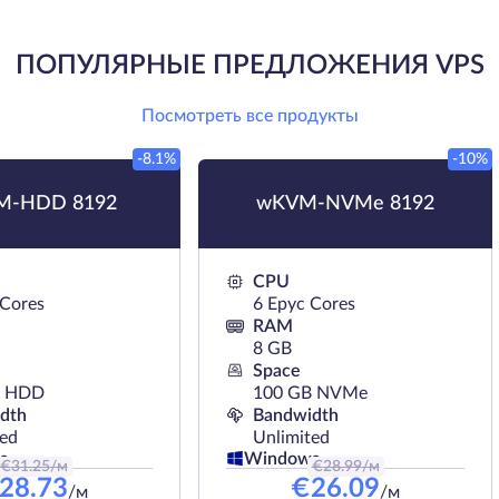
ПОПУЛЯРНЫЕ ПРЕДЛОЖЕНИЯ VPS
Посмотреть все продукты
-8.1%
-10%
M-HDD 8192
wKVM-NVMe 8192
CPU
 Cores
6 Epyc Cores
RAM
8 GB
Space
B HDD
100 GB NVMe
dth
Bandwidth
ted
Unlimited
s
Windows
€
31.25
/м
€
28.99
/м
28.73
€
26.09
/м
/м