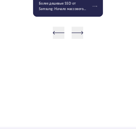
Более дешевые SSD от
Samsung: Начало массового
производства V9 QLC NAND 9-
го поколения