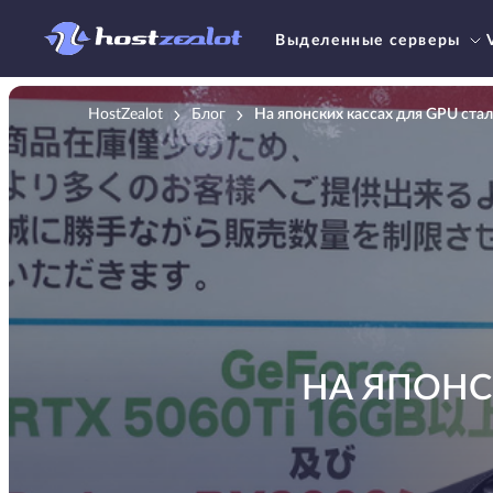
Выделенные серверы
HostZealot
Блог
На японских кассах для GPU ста
НА ЯПОНС