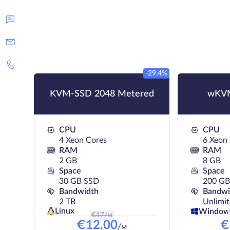
-29.4%
KVM-SSD 2048 Metered
wKV
CPU
CPU
4 Xeon Cores
6 Xeon
RAM
RAM
2 GB
8 GB
Space
Space
30 GB SSD
200 G
Bandwidth
Bandwi
2 TB
Unlimi
Linux
Window
€
17
/м
€
12.00
€
/м