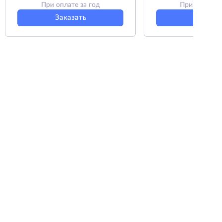
При оплате за год
При оплате з
Заказать
Заказат