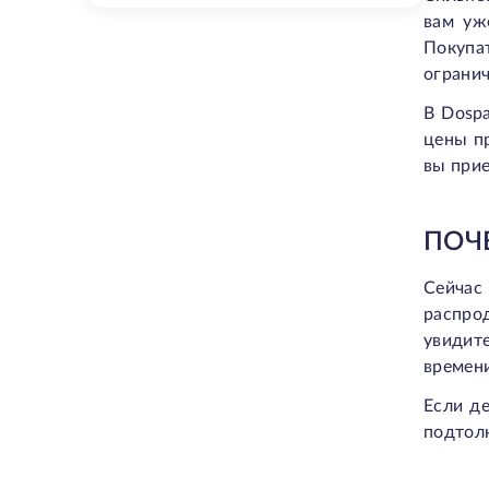
вам уж
Покупат
огранич
В Dospa
цены п
вы прие
ПОЧ
Сейчас
распро
увидит
времени
Если д
подтолк