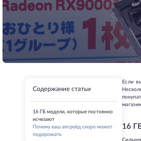
Если в
Содержание статьи
Нескол
покупа
магазин
16 ГБ модели, которые постоянно
исчезают
16 
Почему ваш апгрейд скоро может
подорожать
Сильне