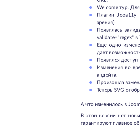
URL.
Welcome тур. Для
Плагин Jooa11y 
зрения).
Появилась валид
validate="regex" 
Еще одно измене
дает возможность
Появился доступ к
Изменения во вр
апдейта.
Произошла замена
Теперь SVG отобр
А что изменилось в Jooml
В этой версии нет нов
гарантируют плавное об