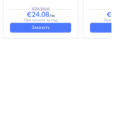
€
26.16
/м
€
74.49
/
€
24.08
€
67.4
/м
При оплате за год
При оплате з
Заказать
Заказат