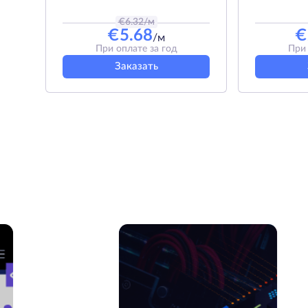
€
6.32
/м
€
5.68
€
/м
При оплате за год
При 
Заказать