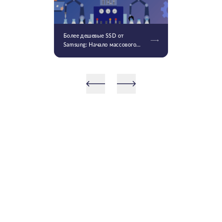
Более дешевые SSD от
Samsung: Начало массового
производства V9 QLC NAND 9-
го поколения