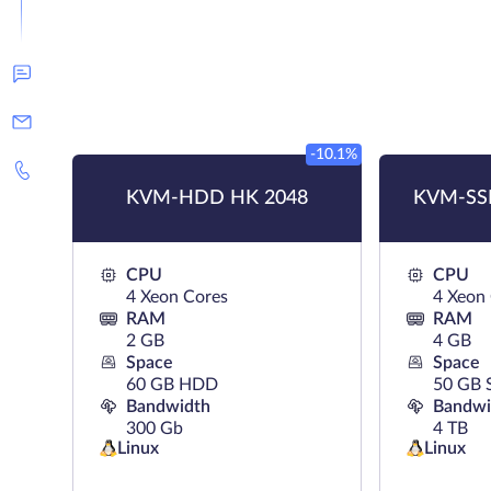
-10.1%
KVM-HDD HK 2048
KVM-SSD
CPU
CPU
4 Xeon Cores
4 Xeon
RAM
RAM
2 GB
4 GB
Space
Space
60 GB HDD
50 GB 
Bandwidth
Bandwi
300 Gb
4 TB
Linux
Linux