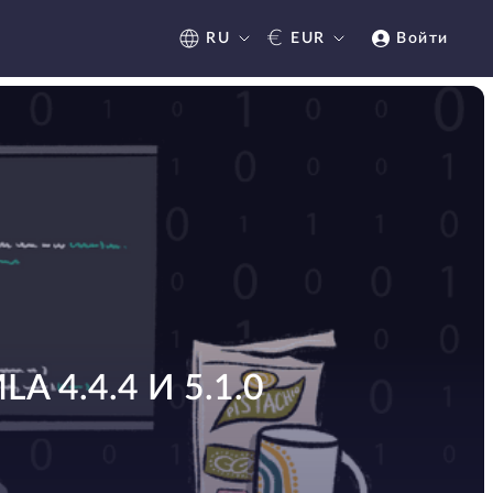
€
RU
EUR
Войти
4.4.4 И 5.1.0