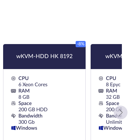
-8%
wKVM-HDD HK 8192
wKVM-NVMe
CPU
CPU
6 Xeon Cores
8 Epyc Cores
RAM
RAM
8 GB
32 GB
Space
Space
200 GB HDD
200 GB NVMe
Bandwidth
Bandwidth
300 Gb
Unlimited
Windows
Windows