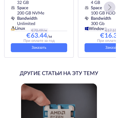
32 GB
4 GB
Space
Space
200 GB NVMe
100 GB HDD
Bandwidth
Bandwidth
Unlimited
300 Gb
Linux
Windows
€
70.49
/м
€
17.15
€
63.44
€
16.3
/м
При оплате за год
При оплате 
Заказать
Заказа
ДРУГИЕ СТАТЬИ НА ЭТУ ТЕМУ