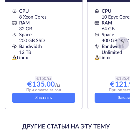
CPU
CPU
8 Xeon Cores
10 Epyc Cores
RAM
RAM
32 GB
64 GB
Space
Space
200 GB SSD
400 GB NVMe
Bandwidth
Bandwidth
12 TB
Unlimited
Linux
Linux
€
150
/м
€
135.49
€
135.00
€
121.
/м
При оплате за год
При оплате 
Заказать
Заказа
ДРУГИЕ СТАТЬИ НА ЭТУ ТЕМУ