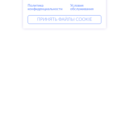
Политика
Условия
конфиденциальности
обслуживания
ПРИНЯТЬ ФАЙЛЫ COOKIE
Услуги
Решения
Выделенные серверы
DevOps услуги
VPS
Linked helper
Колокация
Keitaro VPS
Домены
RDP
Резервное хранилище
SSL-сертификаты
Компания
Права
О компании
SLA
Свяжитесь с нами
Политика
Дата центры
конфиденциальности
Looking glass
Положение о
База знаний
конфиденциальности