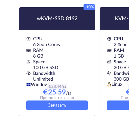
-10%
wKVM-SSD 8192
KVM-
CPU
CPU
6 Xeon Cores
2 Xeon
RAM
RAM
8 GB
1 GB
Space
Space
100 GB SSD
20 GB 
Bandwidth
Bandwi
Unlimited
300 GB
Linux
Windows
€
28.44
/м
€
25.59
/м
При оплате за год
При 
Заказать