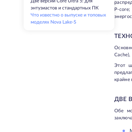
Две версии Core Ultra 5: для
распре
энтузиастов и стандартных ПК
P-core
Что известно о выпуске и топовых
энергос
моделях Nova Lake-S
ТЕХН
Основно
Cache),
Этот ш
предла
крайне 
ДВЕ 
Обе мо
заключа