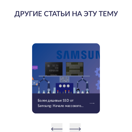
ДРУГИЕ СТАТЬИ НА ЭТУ ТЕМУ
Более дешевые SSD от
Samsung: Начало массового
производства V9 QLC NAND 9-
го поколения