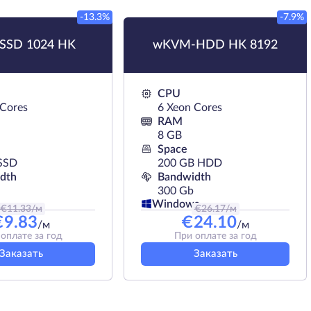
-13.3%
-7.9%
SSD 1024 HK
wKVM-HDD HK 8192
CPU
 Cores
6 Xeon Cores
RAM
8 GB
Space
SSD
200 GB HDD
dth
Bandwidth
300 Gb
Windows
€
11.33
/м
€
26.17
/м
€
9.83
€
24.10
/м
/м
оплате за год
При оплате за год
Заказать
Заказать