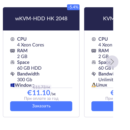
-5.4%
wKVM-HDD HK 2048
KVM-HDD 
CPU
CPU
4 Xeon Cores
4 Xeon Cores
RAM
RAM
2 GB
2 GB
Space
Space
60 GB HDD
60 GB HDD
Bandwidth
Bandwidth
300 Gb
Unlimited
Linux
Windows
€
11.73
/м
€
7.7
/м
€
11.10
€
6.93
/м
При оплате за год
При оплате з
Заказать
Заказат