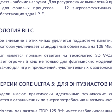
делять рабочие нагрузки. Для ресурсоемких вычислений 
; для фоновых процессов — 12 энергоэффективны
берегающих ядра LP-E.
ОЛОГИЯ BLLC
е внимание в этих чипах уделяется подсистеме памяти. I
 которая увеличивает стандартный объем кэша на 108 МБ
аг является прямым ответом на технологию 3D V-Cac
гает огромный кэш не только для флагманских моделей
важно для игр и приложений, чувствительных к задержка
ВЕРСИИ CORE ULTRA 5: ДЛЯ ЭНТУЗИАСТОВ
дели имеют практически идентичные технические ха
ется в ограничениях по энергопотреблению и возможност
Модель для разгона (TDP 125 Вт): имеет разблокирован