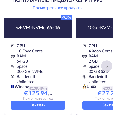
ПОПУЛЯРНЫЕ ПРЕДЛОЖЕНИЯ VPS
Посмотреть все продукты
-9.7%
wKVM-NVMe 65536
10Ge-KVM-S
CPU
CPU
10 Epyc Cores
4 Xeon Cores
RAM
RAM
64 GB
2 GB
Space
Space
300 GB NVMe
30 GB SSD
Bandwidth
Bandwidth
Unlimited
Unlimited
Linux
Windows
€
139.49
/м
€
30.3
/
€
125.94
€
27.2
/м
При оплате за год
При оплате 
Заказать
Заказа