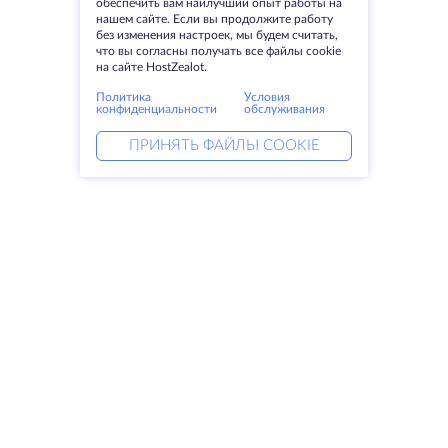
обеспечить вам наилучший опыт работы на
нашем сайте. Если вы продолжите работу
без изменения настроек, мы будем считать,
что вы согласны получать все файлы cookie
на сайте HostZealot.
Политика
Условия
конфиденциальности
обслуживания
ПРИНЯТЬ ФАЙЛЫ COOKIE
Услуги
Решения
Выделенные серверы
DevOps услуги
VPS
Linked helper
Колокация
Keitaro VPS
Домены
RDP
Резервное хранилище
SSL-сертификаты
Компания
Права