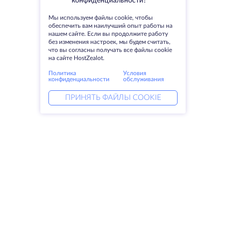
конфиденциальности?
Мы используем файлы cookie, чтобы
обеспечить вам наилучший опыт работы на
нашем сайте. Если вы продолжите работу
без изменения настроек, мы будем считать,
что вы согласны получать все файлы cookie
на сайте HostZealot.
Политика
Условия
конфиденциальности
обслуживания
ПРИНЯТЬ ФАЙЛЫ COOKIE
Услуги
Решения
Выделенные серверы
DevOps услуги
VPS
Linked helper
Колокация
Keitaro VPS
Домены
RDP
Резервное хранилище