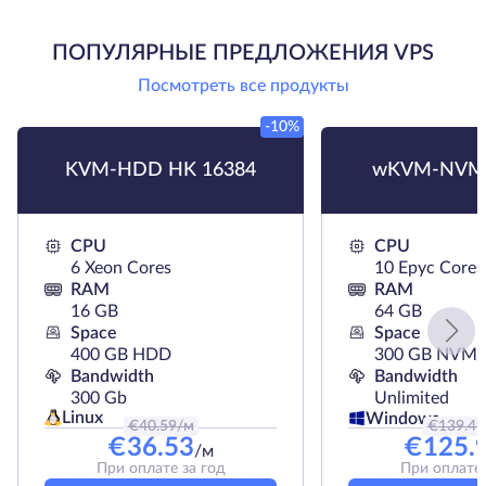
ПОПУЛЯРНЫЕ ПРЕДЛОЖЕНИЯ VPS
Посмотреть все продукты
-10%
KVM-HDD HK 16384
wKVM-NVMe
CPU
CPU
6 Xeon Cores
10 Epyc Cores
RAM
RAM
16 GB
64 GB
Space
Space
400 GB HDD
300 GB NVMe
Bandwidth
Bandwidth
300 Gb
Unlimited
Linux
Windows
€
40.59
/м
€
139.49
€
36.53
€
125.
/м
При оплате за год
При оплате 