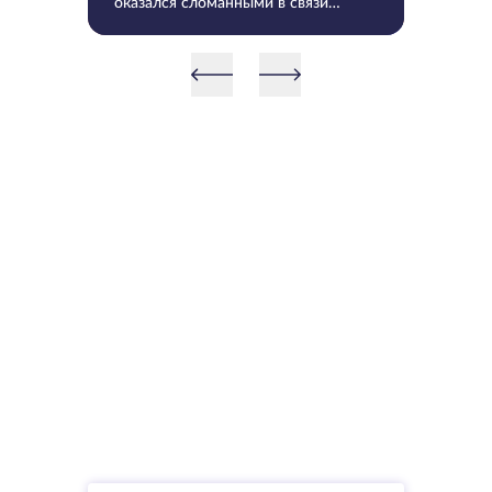
оказался сломанными в связи
UTF-8 и временными отметками