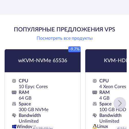
ПОПУЛЯРНЫЕ ПРЕДЛОЖЕНИЯ VPS
Посмотреть все продукты
-9.7%
wKVM-NVMe 65536
KVM-HDD
CPU
CPU
10 Epyc Cores
4 Xeon Cores
RAM
RAM
64 GB
4 GB
Space
Space
300 GB NVMe
100 GB HDD
Bandwidth
Bandwidth
Unlimited
Unlimited
Linux
Windows
€
139.49
/м
€
15
/