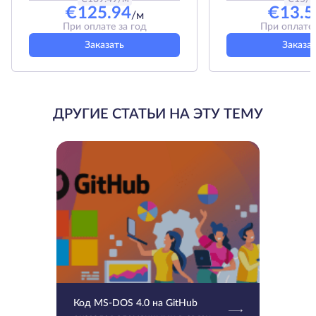
€
125.94
€
13.5
/м
При оплате за год
При оплате 
Заказать
Заказа
ДРУГИЕ СТАТЬИ НА ЭТУ ТЕМУ
Код MS-DOS 4.0 на GitHub