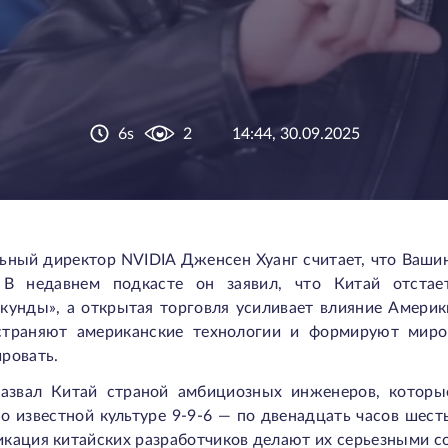
6s
2
14:44, 30.09.2025
ьный директор NVIDIA Дженсен Хуанг считает, что Вашин
 В недавнем подкасте он заявил, что Китай отста
кунды», а открытая торговля усиливает влияние Америки
страняют американские технологии и формируют миро
ровать.
назвал Китай страной амбициозных инженеров, которы
о известной культуре 9-9-6 — по двенадцать часов шест
кация китайских разработчиков делают их серьезными с