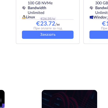
100 GB NVMe
300 G
Bandwidth
Bandwi
Unlimited
Unlimi
Linux
Window
€
26.35
/м
€
23.72
€
/м
При оплате за год
При 
Заказать