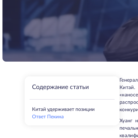
Генерал
Содержание статьи
Китай.
«наносе
распро
Китай удерживает позиции
конкури
Ответ Пекина
Хуанг 
печальн
квалифи