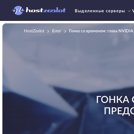
Выделенные серверы
HostZealot
Блог
Гонка со временем: глава NVIDIA
ГОНКА 
ПРЕД