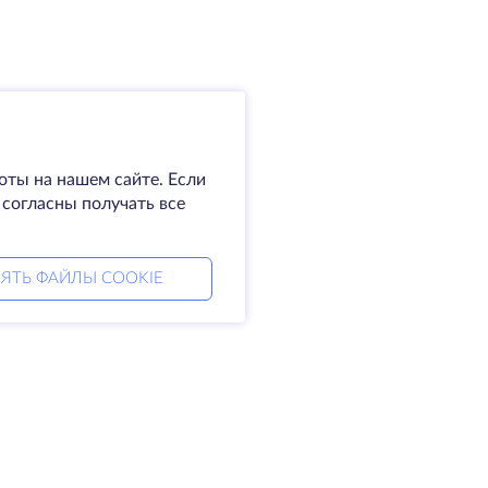
оты на нашем сайте. Если
 согласны получать все
ЯТЬ ФАЙЛЫ COOKIE
мпания
Права
омпании
SLA
житесь с нами
Политика
а центры
конфиденциальности