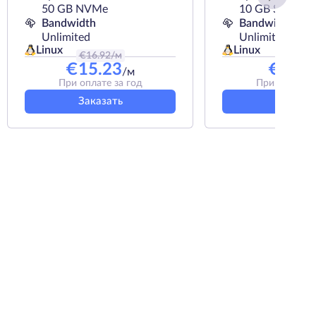
50 GB NVMe
10 GB SSD
Bandwidth
Bandwidth
Unlimited
Unlimited
Linux
Linux
€
16.92
/м
€
5.2
/м
€
15.23
€
4.68
/м
При оплате за год
При оплате з
Заказать
Заказат