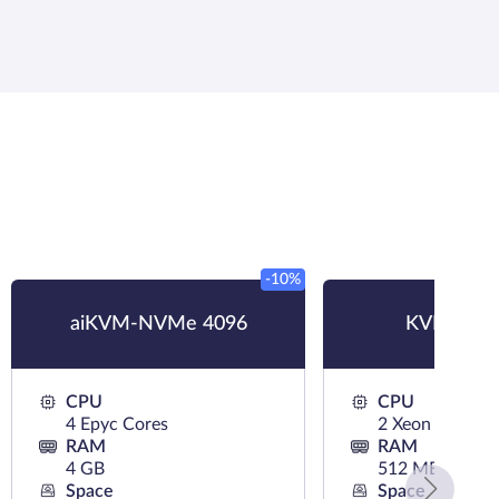
-10%
aiKVM-NVMe 4096
KVM-SSD
CPU
CPU
4 Epyc Cores
2 Xeon Cores
RAM
RAM
4 GB
512 MB
Space
Space