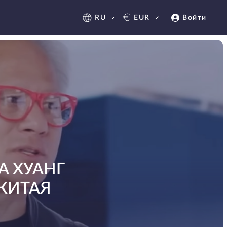
€
RU
EUR
Войти
A ХУАНГ
КИТАЯ