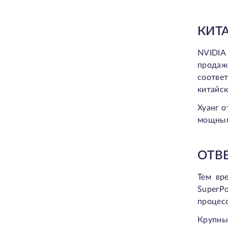
КИТ
NVIDIA
продаж
соотве
китайск
Хуанг о
мощным
ОТВ
Тем вр
SuperP
процес
Крупны