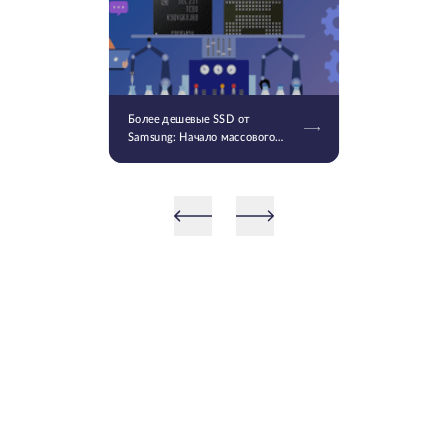
Более дешевые SSD от
Samsung: Начало массового
производства V9 QLC NAND 9-
го поколения