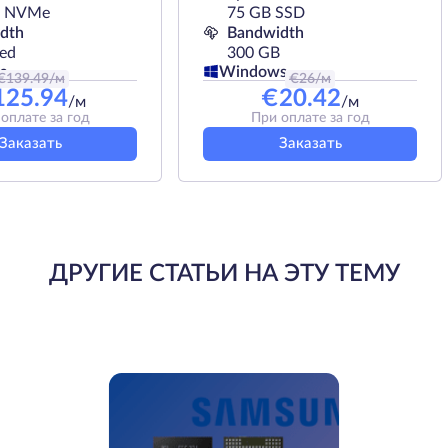
B NVMe
75 GB SSD
dth
Bandwidth
ted
300 GB
s
Windows
€
139.49
/м
€
26
/м
125.94
€
20.42
/м
/м
оплате за год
При оплате за год
Заказать
Заказать
ДРУГИЕ СТАТЬИ НА ЭТУ ТЕМУ