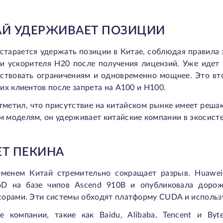
АЙ УДЕРЖИВАЕТ ПОЗИЦИИ
 старается удержать позиции в Китае, соблюдая правила
и ускорителя H20 после получения лицензий. Уже идет
тствовать ограничениям и одновременно мощнее. Это вт
их клиентов после запрета на A100 и H100.
тметил, что присутствие на китайском рынке имеет реш
 моделям, он удерживает китайские компании в экосисте
ЕТ ПЕКИНА
еменем Китай стремительно сокращает разрыв. Huawei
oD на базе чипов Ascend 910B и опубликовала дор
сорами. Эти системы обходят платформу CUDA и использ
е компании, такие как Baidu, Alibaba, Tencent и By