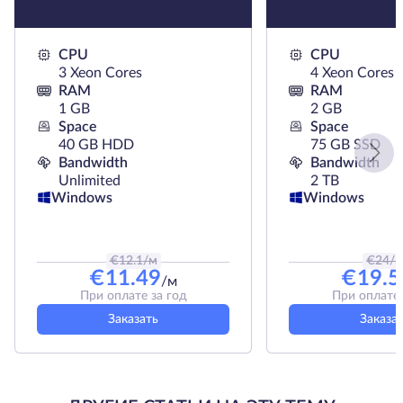
CPU
CPU
3 Xeon Cores
4 Xeon Cores
RAM
RAM
1 GB
2 GB
Space
Space
40 GB HDD
75 GB SSD
Bandwidth
Bandwidth
Unlimited
2 TB
Windows
Windows
€
12.1
/м
€
24
/
€
11.49
€
19.5
/м
При оплате за год
При оплате 
Заказать
Заказа