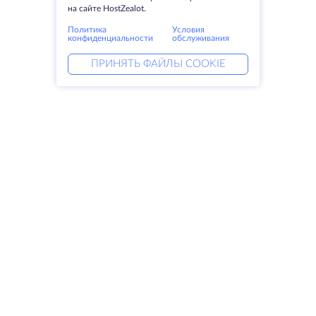
на сайте HostZealot.
Политика
Условия
конфиденциальности
обслуживания
ПРИНЯТЬ ФАЙЛЫ COOKIE
Услуги
Решения
Выделенные серверы
DevOps услуги
VPS
Linked helper
Колокация
Keitaro VPS
Домены
RDP
Резервное хранилище
SSL-сертификаты
Компания
Права
О компании
SLA
Свяжитесь с нами
Политика
Дата центры
конфиденциальности