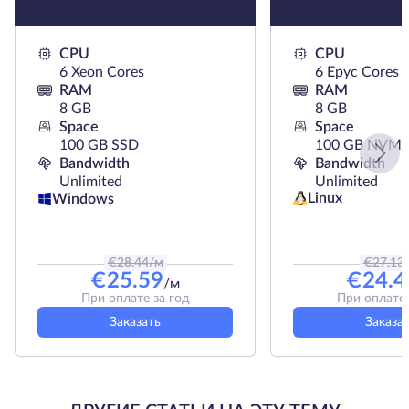
CPU
CPU
6 Xeon Cores
6 Epyc Cores
RAM
RAM
8 GB
8 GB
Space
Space
100 GB SSD
100 GB NVMe
Bandwidth
Bandwidth
Unlimited
Unlimited
Linux
Windows
€
28.44
/м
€
27.13
€
25.59
€
24.4
/м
При оплате за год
При оплате 
Заказать
Заказа