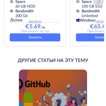
Space
Space
60 GB HDD
100 GB SSD
Bandwidth
Bandwidth
300 Gb
Unlimited
Linux
Windows
€
6.32
/м
€
72
/
€
5.69
€
65.4
/м
При оплате за год
При оплате 
Заказать
Заказа
ДРУГИЕ СТАТЬИ НА ЭТУ ТЕМУ