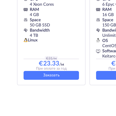
4 Xeon Cores
6 Epyc
RAM
RAM
4 GB
16 GB
Space
Space
50 GB SSD
150 G
Bandwidth
Bandwi
4 TB
Unlimi
Linux
OS
CentO
Softwa
Keitaro
€
31
/м
€
23.33
€
/м
При оплате за год
При 
Заказать