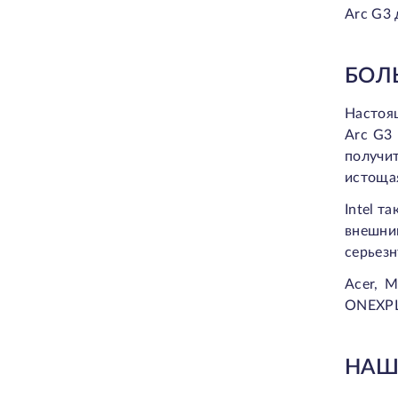
Arc G3 
БОЛ
Настоящ
Arc G3
получит
истощая
Intel т
внешни
серьез
Acer, M
ONEXPL
НАШ