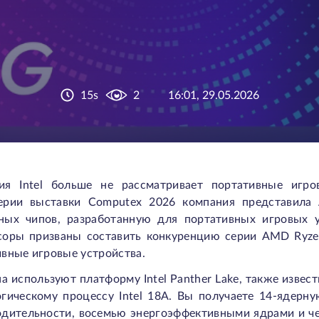
15s
2
16:01, 29.05.2026
ия Intel больше не рассматривает портативные игро
ерии выставки Computex 2026 компания представила
ных чипов, разработанную для портативных игровых 
соры призваны составить конкуренцию серии AMD Ryze
вные игровые устройства.
а используют платформу Intel Panther Lake, также извест
огическому процессу Intel 18A. Вы получаете 14-ядер
одительности, восемью энергоэффективными ядрами и ч