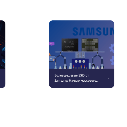
Более дешевые SSD от
Samsung: Начало массового
производства V9 QLC NAND 9-
го поколения