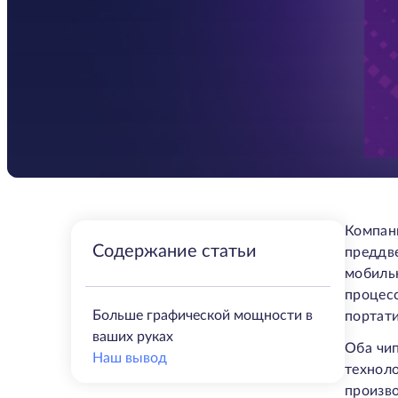
Компан
Содержание статьи
преддв
мобиль
процес
Больше графической мощности в
портати
ваших руках
Оба чип
Наш вывод
технол
произв