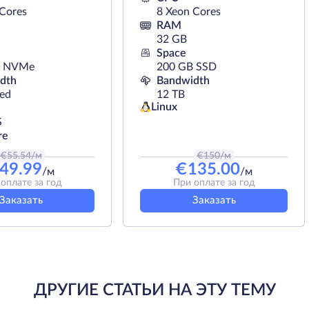
 Cores
8 Xeon Cores
RAM
32 GB
Space
B NVMe
200 GB SSD
dth
Bandwidth
ted
12 TB
Linux
S
re
€
55.54
/м
€
150
/м
49.99
€
135.00
/м
/м
оплате за год
При оплате за год
Заказать
Заказать
ДРУГИЕ СТАТЬИ НА ЭТУ ТЕМУ