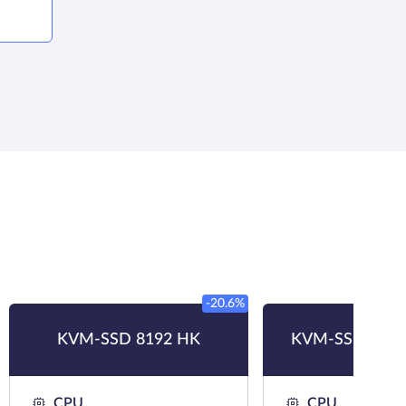
-20.6%
KVM-SSD 8192 HK
KVM-SSD 8192
CPU
CPU