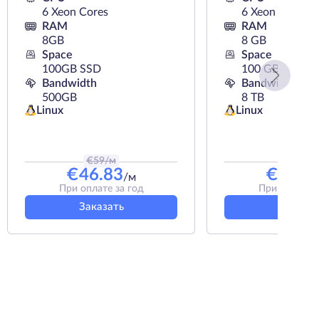
6 Xeon Cores
6 Xeon Cores
RAM
RAM
8GB
8 GB
Space
Space
100GB SSD
100 GB SSD
Bandwidth
Bandwidth
500GB
8 TB
Linux
Linux
€
59
/м
€
57
/м
€
46.83
€
45.3
/м
При оплате за год
При оплате з
Заказать
Заказат