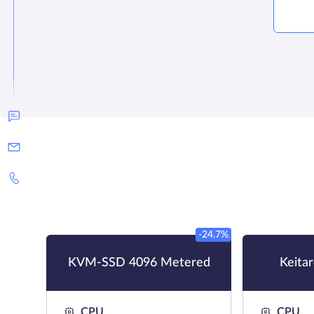
-24.7%
KVM-SSD 4096 Metered
Keita
CPU
CPU