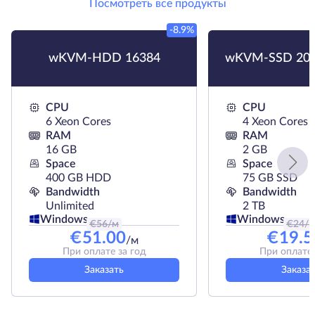
Посмотреть все продукты
-8.9%
wKVM-HDD 16384
wKVM-SSD 204
CPU
CPU
6 Xeon Cores
4 Xeon Cores
RAM
RAM
16 GB
2 GB
Space
Space
400 GB HDD
75 GB SSD
Bandwidth
Bandwidth
Unlimited
2 TB
Windows
Windows
€
56
/м
€
24
/
€
51.00
€
19.5
/м
При оплате за год
При оплате 
Заказать
Заказа