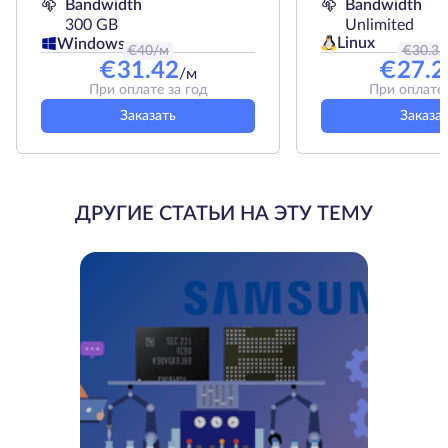
Bandwidth
Bandwidth
300 GB
Unlimited
Linux
Windows
€
40
/м
€
30.3
/
€
31.42
€
27.2
/м
При оплате за год
При оплате 
Заказать
Заказа
ДРУГИЕ СТАТЬИ НА ЭТУ ТЕМУ