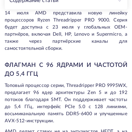
Содержание статьи
14 июля AMD представила новую линейку
процессоров Ryzen Threadripper PRO 9000. Серия
будет доступна с 23 июля у глобальных OEM-
партнёров, включая Dell, HP, Lenovo и Supermicro, а
также через партнёрские каналы для
самостоятельной сборки.
ФЛАГМАН С 96 ЯДРАМИ И ЧАСТОТОЙ
ДО 5,4 ГГЦ
Топовый процессор серии, Threadripper PRO 9995WX,
предлагает 96 ядер архитектуры Zen 5 и до 192
потоков благодаря SMT. Он поддерживает частоты
до 5,4 ГГц, интерфейс PCIe 5.0 с 128 линиями,
восьмиканальную память DDR5-6400 и улучшенные
AVX-512-инструкции.
AMD делает ставку не на энтузиастов HEDT, а на