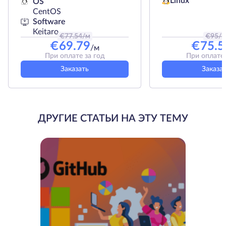
Linux
OS
CentOS
Software
Keitaro
€
77.54
/м
€
95
/
€
69.79
€
75.5
/м
При оплате за год
При оплате 
Заказать
Заказа
ДРУГИЕ СТАТЬИ НА ЭТУ ТЕМУ