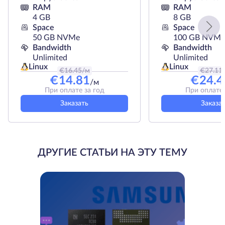
RAM
RAM
4 GB
8 GB
Space
Space
50 GB NVMe
100 GB NVMe
Bandwidth
Bandwidth
Unlimited
Unlimited
Linux
Linux
€
16.45
/м
€
27.11
€
14.81
€
24.4
/м
При оплате за год
При оплате 
Заказать
Заказа
ДРУГИЕ СТАТЬИ НА ЭТУ ТЕМУ