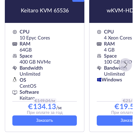
Keitaro KVM 65536
wKVM-HDD
CPU
CPU
10 Epyc Cores
4 Xeon Cores
RAM
RAM
64GB
4 GB
Space
Space
400 GB NVMe
100 GB HDD
Bandwidth
Bandwidth
Unlimited
Unlimited
Windows
OS
CentOS
Software
Keitaro
€
149.04
/м
€
21
/
€
134.13
€
19.5
/м
При оплате за год
При оплате 
Заказать
Заказа