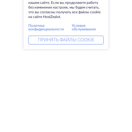
нашем сайте. Если вы продолжите работу
без изменения настроек, мы будем считать,
что вы согласны получать все файлы cookie
на сайте HostZealot.
Политика
Условия
конфиденциальности
обслуживания
ПРИНЯТЬ ФАЙЛЫ COOKIE
Услуги
Решения
Выделенные серверы
DevOps услуги
VPS
Linked helper
Колокация
Keitaro VPS
Домены
RDP
Резервное хранилище
SSL-сертификаты
Компания
Права