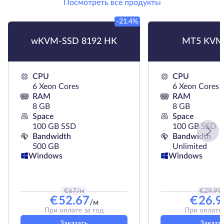
Посмотреть все продукты
-21.4%
wKVM-SSD 8192 HK
MT5 KVM
CPU
CPU
6 Xeon Cores
6 Xeon Cores
RAM
RAM
8 GB
8 GB
Space
Space
100 GB SSD
100 GB SSD
Bandwidth
Bandwidth
500 GB
Unlimited
Windows
Windows
€
67
/м
€
29.99
€
52.67
€
26.9
/м
При оплате за год
При оплате 
Заказать
Заказа