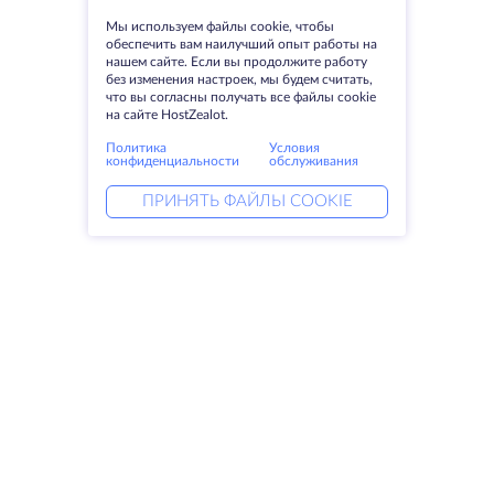
Мы используем файлы cookie, чтобы
обеспечить вам наилучший опыт работы на
нашем сайте. Если вы продолжите работу
без изменения настроек, мы будем считать,
что вы согласны получать все файлы cookie
на сайте HostZealot.
Политика
Условия
конфиденциальности
обслуживания
ПРИНЯТЬ ФАЙЛЫ COOKIE
Услуги
Решения
Выделенные серверы
DevOps услуги
VPS
Linked helper
Колокация
Keitaro VPS
Домены
RDP
Резервное хранилище
SSL-сертификаты