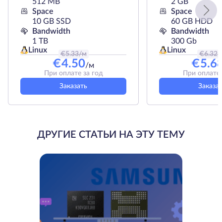
512 MB
2 GB
Space
Space
10 GB SSD
60 GB HDD
Bandwidth
Bandwidth
1 TB
300 Gb
Linux
Linux
€
5.33
/м
€
6.32
/
€
4.50
€
5.6
/м
При оплате за год
При оплате 
Заказать
Заказа
ДРУГИЕ СТАТЬИ НА ЭТУ ТЕМУ