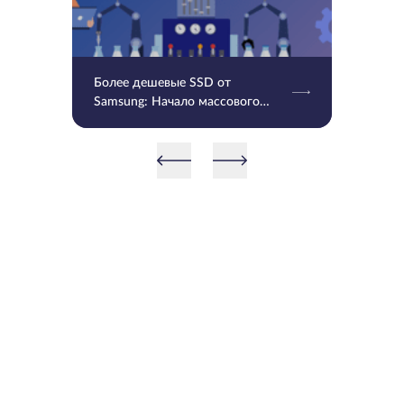
Более дешевые SSD от
Samsung: Начало массового
производства V9 QLC NAND 9-
го поколения