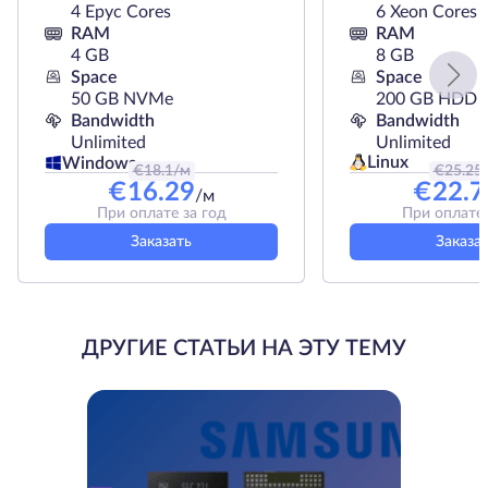
4 Epyc Cores
6 Xeon Cores
RAM
RAM
4 GB
8 GB
Space
Space
50 GB NVMe
200 GB HDD
Bandwidth
Bandwidth
Unlimited
Unlimited
Linux
Windows
€
18.1
/м
€
25.25
€
16.29
€
22.7
/м
При оплате за год
При оплате 
Заказать
Заказа
ДРУГИЕ СТАТЬИ НА ЭТУ ТЕМУ