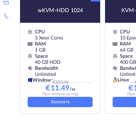
wKVM-HDD 1024
KVM-
CPU
CPU
3 Xeon Cores
10 Epy
RAM
RAM
1 GB
64 GB
Space
Space
40 GB HDD
400 G
Bandwidth
Bandwi
Unlimited
Unlimi
Linux
Windows
€
12.1
/м
€
11.49
€
/м
При оплате за год
При 
Заказать