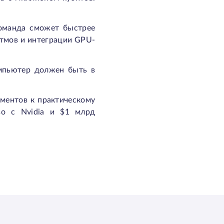
команда сможет быстрее
итмов и интеграции GPU-
омпьютер должен быть в
иментов к практическому
во с Nvidia и $1 млрд