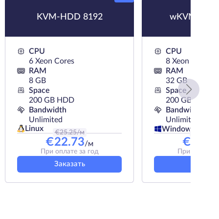
KVM-HDD 8192
wKVM-SSD 
CPU
CPU
6 Xeon Cores
8 Xeon Cores
RAM
RAM
8 GB
32 GB
Space
Space
200 GB HDD
200 GB SSD
Bandwidth
Bandwidth
Unlimited
Unlimited
Linux
Windows
€
25.25
/м
€
73.99
/
€
22.73
€
66.9
/м
При оплате за год
При оплате з
Заказать
Заказат