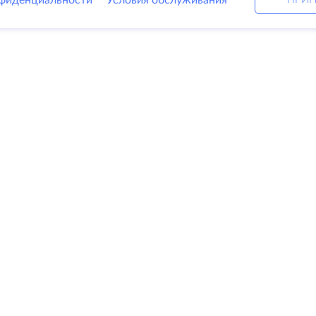
фиденциальности
Условия обслуживания
Решения
Ко
ные серверы
DevOps услуги
О к
Linked helper
Свя
я
Keitaro VPS
Дат
RDP
Loo
е хранилище
Баз
ификаты
Пар