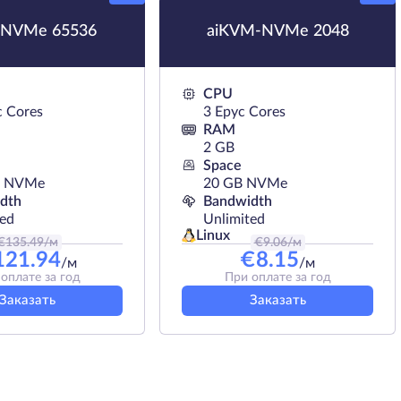
NVMe 65536
aiKVM-NVMe 2048
CPU
c Cores
3 Epyc Cores
RAM
2 GB
Space
B NVMe
20 GB NVMe
dth
Bandwidth
ted
Unlimited
Linux
€
135.49
/м
€
9.06
/м
121.94
€
8.15
/м
/м
оплате за год
При оплате за год
Заказать
Заказать