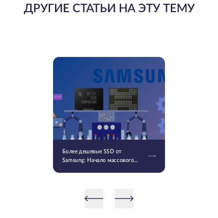
ДРУГИЕ СТАТЬИ НА ЭТУ ТЕМУ
Более дешевые SSD от
Samsung: Начало массового
производства V9 QLC NAND 9-
го поколения