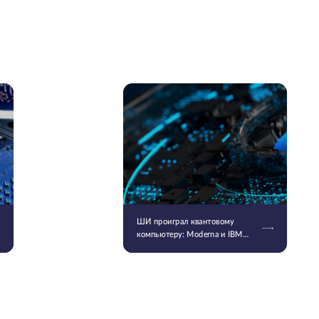
ШИ проиграл квантовому
компьютеру: Moderna и IBM
смоделировали самую
длинную молекулу