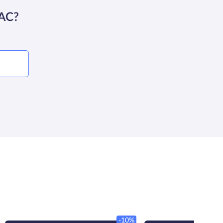
АС?
-10%