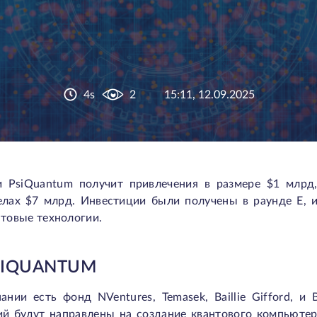
4s
2
15:11, 12.09.2025
 PsiQuantum получит привлечения в размере $1 млрд
елах $7 млрд. Инвестиции были получены в раунде E, 
нтовые технологии.
SIQUANTUM
нии есть фонд NVentures, Temasek, Baillie Gifford, и B
ий будут направлены на создание квантового компьютер