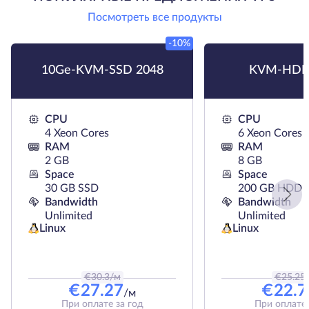
Посмотреть все продукты
-10%
10Ge-KVM-SSD 2048
KVM-HDD
CPU
CPU
4 Xeon Cores
6 Xeon Cores
RAM
RAM
2 GB
8 GB
Space
Space
30 GB SSD
200 GB HDD
Bandwidth
Bandwidth
Unlimited
Unlimited
Linux
Linux
€
30.3
/м
€
25.25
€
27.27
€
22.7
/м
При оплате за год
При оплате 