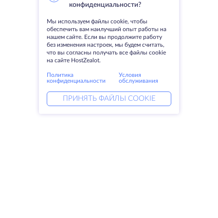
конфиденциальности?
Мы используем файлы cookie, чтобы
обеспечить вам наилучший опыт работы на
нашем сайте. Если вы продолжите работу
без изменения настроек, мы будем считать,
что вы согласны получать все файлы cookie
на сайте HostZealot.
Политика
Условия
конфиденциальности
обслуживания
ПРИНЯТЬ ФАЙЛЫ COOKIE
Услуги
Решения
Выделенные серверы
DevOps услуги
VPS
Linked helper
Колокация
Keitaro VPS
Домены
RDP
Резервное хранилище