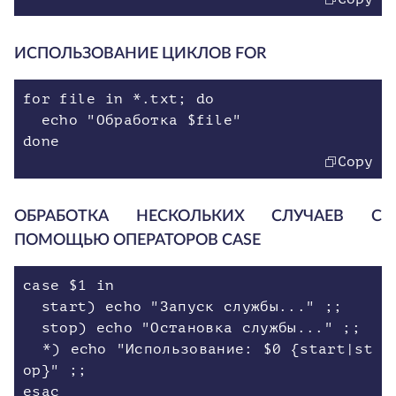
ИСПОЛЬЗОВАНИЕ ЦИКЛОВ FOR
for file in *.txt; do
echo "Обработка $file"
done
Copy
ОБРАБОТКА НЕСКОЛЬКИХ СЛУЧАЕВ С
ПОМОЩЬЮ ОПЕРАТОРОВ CASE
case $1 in
start) echo "Запуск службы..." ;;
stop) echo "Остановка службы..." ;;
*) echo "Использование: $0 {start|st
op}" ;;
esac