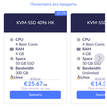
Посмотреть все продукты
-22.2%
KVM-SSD 4096 HK
KVM-SSD
CPU
CPU
4 Xeon Cores
4 Xeon Cores
RAM
RAM
4 GB
4 GB
Space
Space
50 GB SSD
50 GB SSD
Bandwidth
Bandwidth
300 GB
Unlimited
Linux
Linux
€
33
/м
€
15.95
€
25.67
€
14.3
/м
При оплате за год
При оплате 
Заказать
Заказа