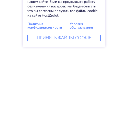
нашем сайте. Если вы продолжите работу
без изменения настроек, мы будем считать,
что вы согласны получать все файлы cookie
на сайте HostZealot.
Политика
Условия
конфиденциальности
обслуживания
ПРИНЯТЬ ФАЙЛЫ COOKIE
Услуги
Решения
Выделенные серверы
DevOps услуги
VPS
Linked helper
Колокация
Keitaro VPS
Домены
RDP
Резервное хранилище
SSL-сертификаты
Компания
Права