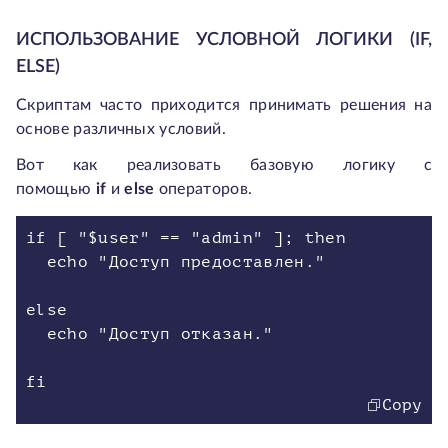
ИСПОЛЬЗОВАНИЕ УСЛОВНОЙ ЛОГИКИ (IF,
ELSE)
Скриптам часто приходится принимать решения на
основе различных условий.
Вот как реализовать базовую логику с
помощью
if
и
else
операторов.
if [ "$user" == "admin" ]; then
echo "Доступ предоставлен."
else
echo "Доступ отказан."
fi
Copy