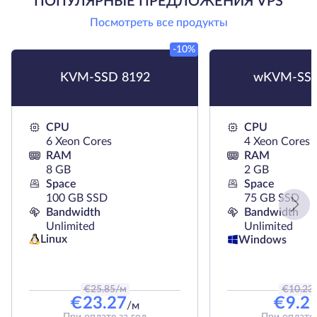
ПОПУЛЯРНЫЕ ПРЕДЛОЖЕНИЯ VPS
Посмотреть все продукты
-10%
KVM-SSD 8192
wKVM-SSD
CPU
CPU
6 Xeon Cores
4 Xeon Cores
RAM
RAM
8 GB
2 GB
Space
Space
100 GB SSD
75 GB SSD
Bandwidth
Bandwidth
Unlimited
Unlimited
Linux
Windows
€
25.85
/м
€
10.23
€
23.27
€
9.2
/м