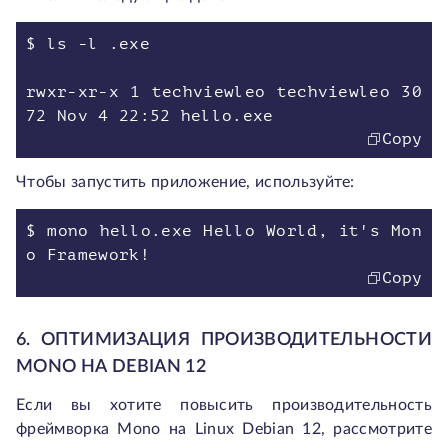
$ ls -l .exe
rwxr-xr-x 1 techviewleo techviewleo 30
72 Nov 4 22:52 hello.exe
Copy
Чтобы запустить приложение, используйте:
$ mono hello.exe Hello World, it's Mon
o Framework!
Copy
6. ОПТИМИЗАЦИЯ ПРОИЗВОДИТЕЛЬНОСТИ
MONO НА DEBIAN 12
Если вы хотите повысить производительность
фреймворка Mono на Linux Debian 12, рассмотрите