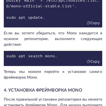
buster main" > /etc/apt/sources.list.
d/mono-official-stable.list'.
sudo apt update.
Copy
Если вы хотите убедиться, что Mono находится в
нужном репозитории, выполните следующие
действия:
sudo apt search mono.
Copy
Теперь мы можем перейти к установке самого
фреймворка Mono.
4. УСТАНОВКА ФРЕЙМВОРКА MONO
После правильной установки репозитория вы можете
установить фреймворк Mono. Для начала выполните