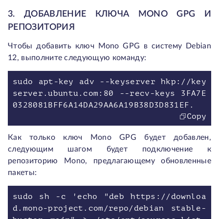
3. ДОБАВЛЕНИЕ КЛЮЧА MONO GPG И
РЕПОЗИТОРИЯ
Чтобы добавить ключ Mono GPG в систему Debian
12, выполните следующую команду:
sudo apt-key adv --keyserver hkp://key
server.ubuntu.com:80 --recv-keys 3FA7E
0328081BFF6A14DA29AA6A19B38D3D831EF.
Copy
Как только ключ Mono GPG будет добавлен,
следующим шагом будет подключение к
репозиторию Mono, предлагающему обновленные
пакеты:
sudo sh -c 'echo "deb https://downloa
d.mono-project.com/repo/debian stable-