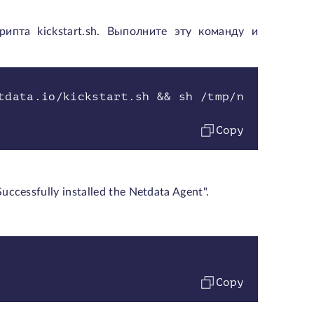
ипта kickstart.sh. Выполните эту команду и
tdata.io/kickstart.sh && sh /tmp/n
Copy
essfully installed the Netdata Agent".
Copy