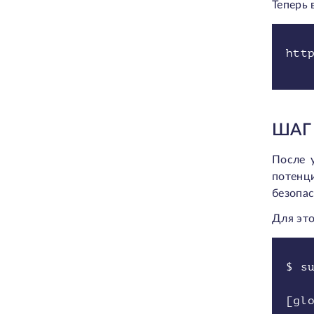
Теперь 
htt
ШАГ 
После 
потенц
безопас
Для это
$ s
[gl