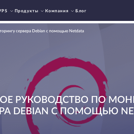
VPS
Продукты
Компания
Блог
орингу сервера Debian с помощью Netdata
ОЕ РУКОВОДСТВО ПО МОН
РА DEBIAN С ПОМОЩЬЮ N