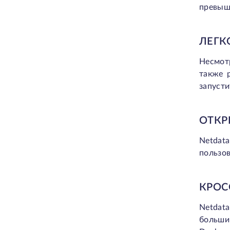
превыше
ЛЕГК
Несмот
также 
запусти
ОТКР
Netdat
пользов
КРОС
Netdat
больши