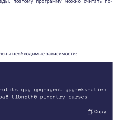
реды, поэтому программу можно считать по-
овлены необходимые зависимости:
-utils gpg gpg-agent gpg-wks-clien
ba8 libnpth0 pinentry-curses
Copy