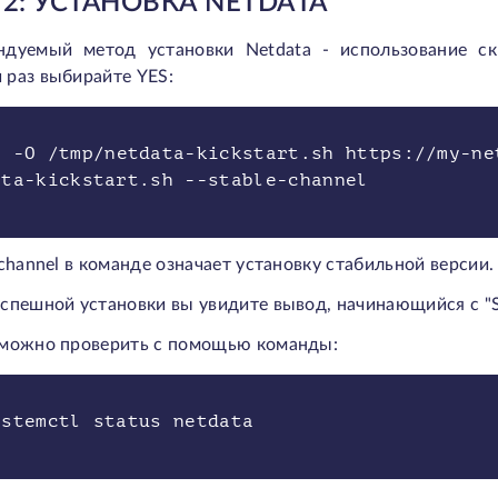
2: УСТАНОВКА NETDATA
ндуемый метод установки Netdata - использование скр
 раз выбирайте YES:
t -O /tmp/netdata-kickstart.sh https://my-ne
ata-kickstart.sh --stable-channel
-channel в команде означает установку стабильной версии.
спешной установки вы увидите вывод, начинающийся с "Succ
 можно проверить с помощью команды:
ystemctl status netdata