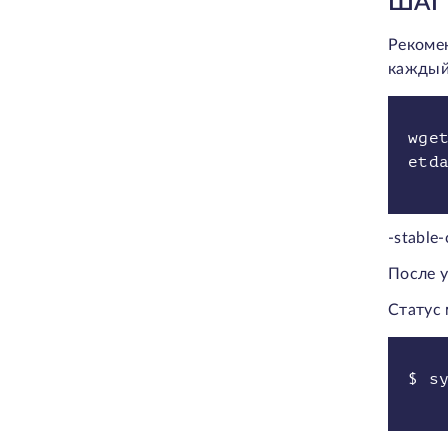
ШАГ 
Рекоме
каждый
wge
etd
-stable
После у
Статус
$ s