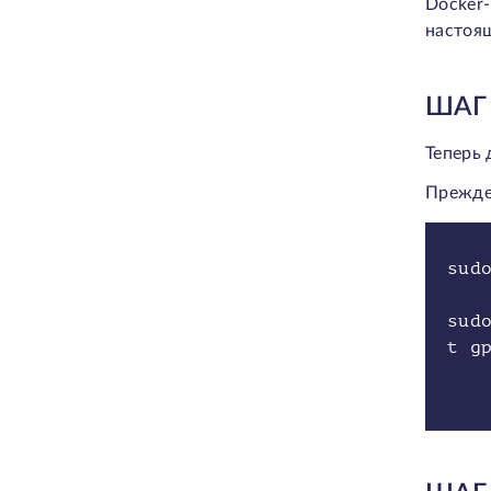
Docker
настоя
ШАГ
Теперь 
Прежде 
sud
sud
t g