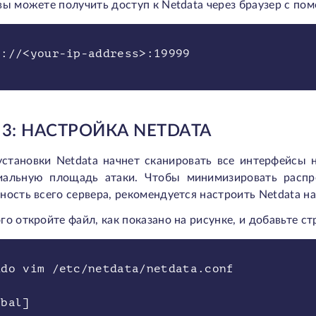
вы можете получить доступ к Netdata через браузер с п
p://<your-ip-address>:19999
3: НАСТРОЙКА NETDATA
установки Netdata начнет сканировать все интерфейсы 
иальную площадь атаки. Чтобы минимизировать распр
ность всего сервера, рекомендуется настроить Netdata на
го откройте файл, как показано на рисунке, и добавьте стр
udo vim /etc/netdata/netdata.conf
obal]