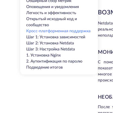
Обширный сбор метрик
Оповещения и уведомления
ВОЗ
Легкость и эффективность
Открытый исходный код и
Netdat
сообщество
реальн
Кросс-платформенная поддержка
неполад
Шаг 1: Установка зависимостей
Шаг 2: Установка Netdata
Шаг 3: Настройка Netdata
МОНИ
1. Установка Nginx
2. Аутентификация по паролю
С помо
Подведение итогов
показа
многое
происхо
НЕОБ
После 