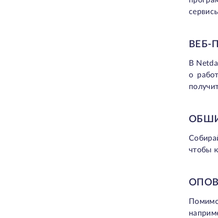
програ
сервисы
ВЕБ-
В Netd
о рабо
получит
ОБШИ
Собира
чтобы к
ОПОВ
Помимо
наприм