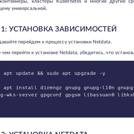
-контейнеры, кластеры Kubernetes и многие другие с
щему универсальной.
 1: УСТАНОВКА ЗАВИСИМОСТЕЙ
давайте перейдем к процессу установки Netdata.
чем перейти к установке Netdata, убедитесь, что устан
o apt update && sudo apt upgrade -y
o apt install dirmngr gnupg gnupg-l10n gnupg
pg-wks-server gpgconf gpgsm libassuan0 libks