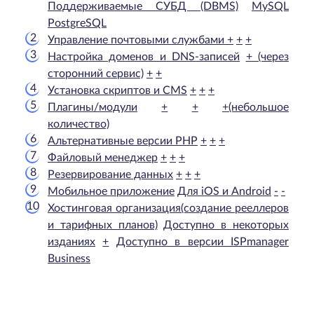
Поддерживаемые СУБД (DBMS)
MySQL
PostgreSQL
Управление почтовыми службами
+
+
+
Настройка доменов и DNS-записей
+ (через
сторонний сервис)
+
+
Установка скриптов и CMS
+
+
+
Плагины/модули
+
+
+(небольшое
количество)
Альтернативные версии PHP
+
+
+
Файловый менеджер
+
+
+
Резервирование данных
+
+
+
Мобильное приложение
Для iOS и Android
-
-
Хостинговая организация(создание рееллеров
и тарифных планов)
Доступно в некоторых
изданиях
+
Доступно в версии ISPmanager
Business