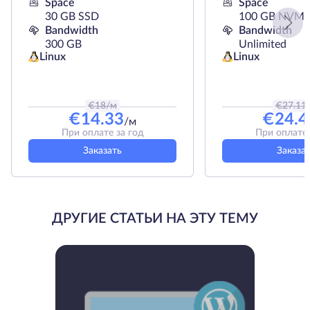
Space
Space
30 GB SSD
100 GB NVMe
Bandwidth
Bandwidth
300 GB
Unlimited
Linux
Linux
€
18
/м
€
27.11
€
14.33
€
24.4
/м
При оплате за год
При оплате 
Заказать
Заказа
ДРУГИЕ СТАТЬИ НА ЭТУ ТЕМУ