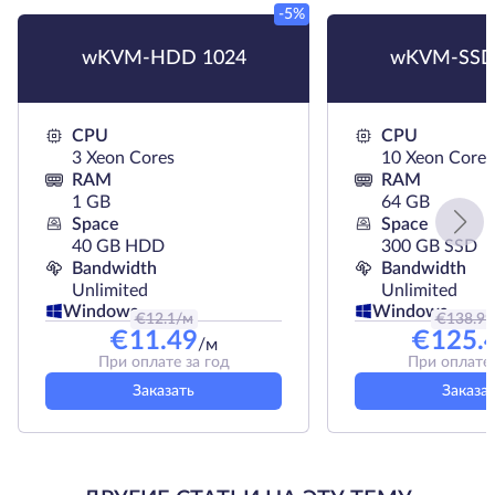
-5%
wKVM-HDD 1024
wKVM-SSD
CPU
CPU
3 Xeon Cores
10 Xeon Cores
RAM
RAM
1 GB
64 GB
Space
Space
40 GB HDD
300 GB SSD
Bandwidth
Bandwidth
Unlimited
Unlimited
Windows
Windows
€
12.1
/м
€
138.99
€
11.49
€
125.
/м
При оплате за год
При оплате 
Заказать
Заказа