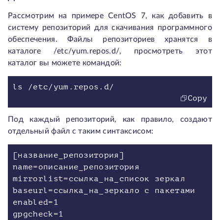
Рассмотрим на примере CentOS 7, как добавить в
систему репозиторий для скачивания программного
обеспечения. Файлы репозиториев хранятся в
каталоге /etc/yum.repos.d/, просмотреть этот
каталог вы можете командой:
Copy
Под каждый репозиторий, как правило, создают
отдельный файл с таким синтаксисом:
[название_репозитория]
name=описание_репозитория
mirrorlist=ссылка_на_список зеркал
baseurl=ссылка_на_зеркало с пакетами
enabled=1
gpgcheck=1