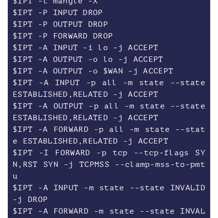
$IPT -t mangle -X
$IPT -P INPUT DROP
$IPT -P OUTPUT DROP
$IPT -P FORWARD DROP
$IPT -A INPUT -i lo -j ACCEPT
$IPT -A OUTPUT -o lo -j ACCEPT
$IPT -A OUTPUT -o $WAN -j ACCEPT
$IPT -A INPUT -p all -m state --state
ESTABLISHED,RELATED -j ACCEPT
$IPT -A OUTPUT -p all -m state --state
ESTABLISHED,RELATED -j ACCEPT
$IPT -A FORWARD -p all -m state --stat
e ESTABLISHED,RELATED -j ACCEPT
$IPT -I FORWARD -p tcp --tcp-flags SY
N,RST SYN -j TCPMSS --clamp-mss-to-pmt
u
$IPT -A INPUT -m state --state INVALID
-j DROP
$IPT -A FORWARD -m state --state INVAL