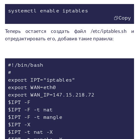
Copy
Теперь остается создать файл /etc/iptables.sh и
отредактировать его, добавив такие правила:
#!/bin/bash
#
export IPT="iptables"
export WAN=eth0
export WAN_IP=147.15.218.72
$IPT -F
$IPT -F -t nat
$IPT -F -t mangle
$IPT -X
$IPT -t nat -X