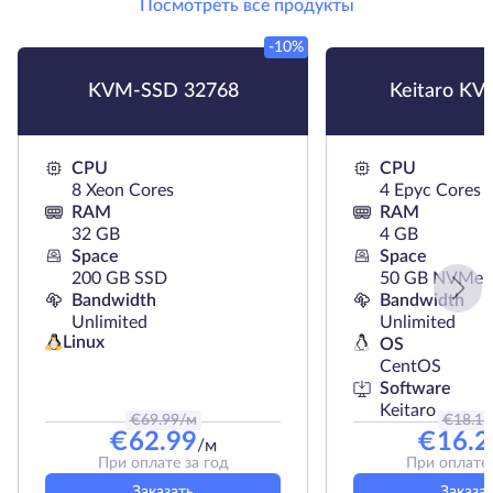
Посмотреть все продукты
-10%
KVM-SSD 32768
Keitaro KV
CPU
CPU
8 Xeon Cores
4 Epyc Cores
RAM
RAM
32 GB
4 GB
Space
Space
200 GB SSD
50 GB NVMe
Bandwidth
Bandwidth
Unlimited
Unlimited
Linux
OS
CentOS
Software
Keitaro
€
69.99
/м
€
18.1
/
€
62.99
€
16.2
/м
При оплате за год
При оплате 
Заказать
Заказа