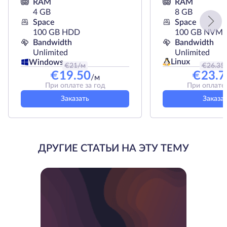
RAM
RAM
4 GB
8 GB
Space
Space
100 GB HDD
100 GB NVMe
Bandwidth
Bandwidth
Unlimited
Unlimited
Linux
Windows
€
21
/м
€
26.35
€
19.50
€
23.7
/м
При оплате за год
При оплате 
Заказать
Заказа
ДРУГИЕ СТАТЬИ НА ЭТУ ТЕМУ