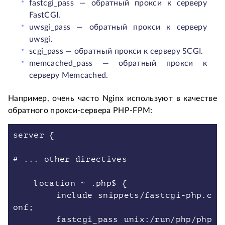
fastcgi_pass — обратный прокси к серверу
FastCGI.
uwsgi_pass — обратный прокси к серверу
uwsgi.
scgi_pass — обратный прокси к серверу SCGI.
memcached_pass — обратный прокси к
серверу Memcached.
Например, очень часто Nginx используют в качестве
обратного прокси-сервера PHP-FPM:
server {
# ... other directives
location ~ .php$ {
include snippets/fastcgi-php.c
onf;
fastcgi_pass unix:/run/php/php