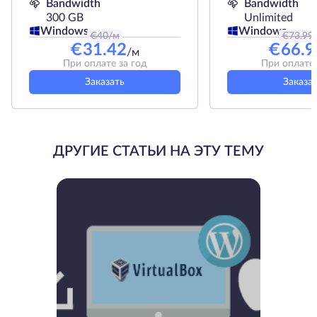
Bandwidth
Bandwidth
300 GB
Unlimited
Windows
Windows
€
40
/м
€
73.99
€
31.42
€
66.9
/м
При оплате за год
При оплате 
Заказать
Заказа
ДРУГИЕ СТАТЬИ НА ЭТУ ТЕМУ